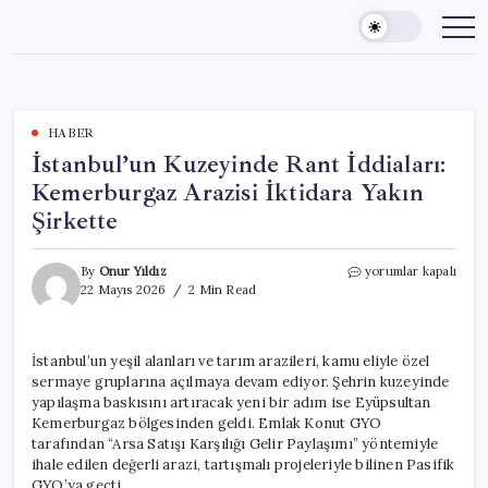
Skip
to
content
HABER
İstanbul’un Kuzeyinde Rant İddiaları:
Kemerburgaz Arazisi İktidara Yakın
Şirkette
İstanbul’un
By
Onur Yıldız
yorumlar kapalı
Kuzeyinde
22 Mayıs 2026
2 Min Read
Rant
İddiaları:
Kemerburgaz
İstanbul’un yeşil alanları ve tarım arazileri, kamu eliyle özel
Arazisi
sermaye gruplarına açılmaya devam ediyor. Şehrin kuzeyinde
İktidara
Yakın
yapılaşma baskısını artıracak yeni bir adım ise Eyüpsultan
Şirkette
Kemerburgaz bölgesinden geldi. Emlak Konut GYO
için
tarafından “Arsa Satışı Karşılığı Gelir Paylaşımı” yöntemiyle
ihale edilen değerli arazi, tartışmalı projeleriyle bilinen Pasifik
GYO’ya geçti.