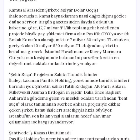
Kamusal Araziden Şirkete Milyar Dolar Geçişi
İhale sonuçları, kamu kaynaklarının nasıl dağıtıldığını gözler
önüne seriyor. Birgün gazetesinden İlayda Sorkun’un
haberine göre, 17,7 milyar TL’lik toplam gelir hedeflenen
projede büyük pay, yüklenici firma olan Pasifik GYO’ya ayrıldı.
Emlak Konut’un alacağı miktar 7 milyar 80 milyon TL olurken,
geriye kalan 10 milyar 620 milyon TL doğrudan şirketin
hesabına girecek. İstanbul Havalimanı ve Kuzey Marmara
Otoyolu’nun kesişiminde bulunan bu parseller, kentin en
değerli rant noktalarından birinde yer alıyor.
“Şehir Suçu” Projelerin Sahibi Tanıdık İsimler
İhaleyi kazanan Pasifik Holding, yönetiminde tanıdık isimleri
barındırıyor. Şirketin sahibi Fatih Erdoğan, AK Parti Ankara
Milletvekili Asuman Erdoğan’ın eşidir. Daha önce Başkent
Ankara’da gündeme gelen ve meslek odaları tarafından “kent
suçu” olarak tanımlanan Merkez Ankara projesiyle dikkat
çeken şirket, kamu ihaleleri aracılığıyla hızla büyüyor.
İstanbul’un son kalan yeşil alanlarını hedef alan imar
çalışmaları ise kaygı uyandırıyor.
Şantiyede İş Kazası Unutulmadı
Pasifik Holding’in geçmişi sadece imar tartışmalarıyla sınırlı