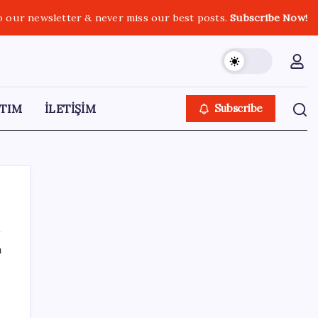
o our newsletter & never miss our best posts.
Subscribe Now!
TIM
İLETİŞİM
Subscribe
ı
SON YAZILAR
ABD’den Türk zeytinyağına vergi engeli:
İhracatçılardan acil çağrı