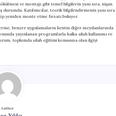
Uygulamaları
sökülmesi ve montajı gibi temel bilgilerin yanı sıra, nişan
Başladı
iş durumda. Katılımcılar, teorik bilgilendirmenin yanı sıra
için
öküp yeniden monte etme fırsatı buluyor.
üzerine, benzer uygulamaların kentin diğer meydanlarında
zyonunda yayınlanan programlarla halka silah kullanımı ve
durum, toplumda silah eğitimi konusuna olan ilgiyi
Author
ur Yıldız