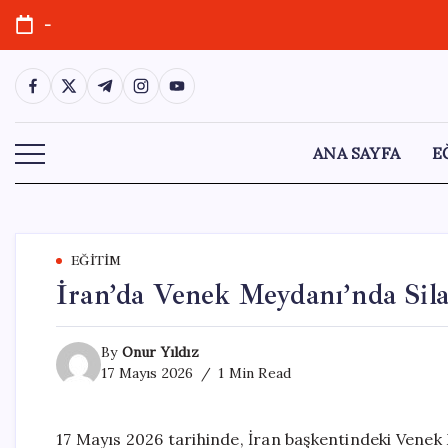
Skip
-
to
content
https://www.facebook.com/
https://twitter.com/
https://t.me/
https://www.instagram.com/
https://youtube.com/
ANA SAYFA
E
EĞITIM
İran’da Venek Meydanı’nda Sila
By
Onur Yıldız
17 Mayıs 2026
1 Min Read
17 Mayıs 2026 tarihinde, İran başkentindeki Venek