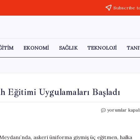
Subscribe t
ĞİTİM
EKONOMİ
SAĞLIK
TEKNOLOJİ
TANI
h Eğitimi Uygulamaları Başladı
İran’da
yorumlar kapal
Venek
Meydanı’nda
Silah
Eğitimi
 Meydanı’nda, askeri üniforma giymiş üç eğitmen, halka