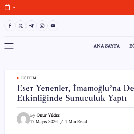
Skip
-
to
content
https://www.facebook.com/
https://twitter.com/
https://t.me/
https://www.instagram.com/
https://youtube.com/
ANA SAYFA
E
EĞITIM
Eser Yenenler, İmamoğlu’na D
Etkinliğinde Sunuculuk Yaptı
By
Onur Yıldız
17 Mayıs 2026
1 Min Read