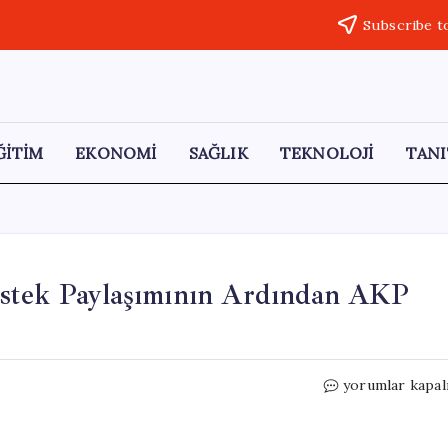
Subscribe t
ĞİTİM
EKONOMİ
SAĞLIK
TEKNOLOJİ
TANI
estek Paylaşımının Ardından AKP
Eser
yorumlar kapal
Yenenler,
İmamoğlu’na
Destek