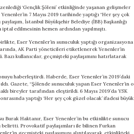
Paylaşımının
zenlediği ‘Gençlik Şöleni’ etkinliğinde yaşanan gelişmeler
Ardından
r Yenenler’in 7 Mayıs 2019 tarihinde yaptığı “Her şey çok
AKP
paylaşım, İstanbul Büyükşehir Belediye (İBB) Başkanlığı
Etkinliğinde
 iptal edilmesinin hemen ardından yapılmıştı.
Sunuculuk
Yaptı
 birlikte, Eser Yenenler’in sunuculuk yaptığı organizasyona
için
larında, AK Parti yöneticileri etiketlenerek Yenenler’in
di. Bazı kullanıcılar, geçmişteki paylaşımını hatırlatarak
 konuyu haberleştirdi. Haberde, Eser Yenenler’in 2019’daki
ldı. Gazete, “Şölende sunuculuk yapan Eser Yenenler’in o
klı bireyler tarafından eleştirildi. 6 Mayıs 2019’da YSK
onrasında yaptığı ‘Her şey çok güzel olacak’ ifadesi büyük
su Burak Haktanır, Eser Yenenler’in bu etkinlikte sunucu
belirtti. Provokatif paylaşımları ile bilinen Furkan
ler’in geçmişteki paylaşımını alıntılayarak, etkinlikteki