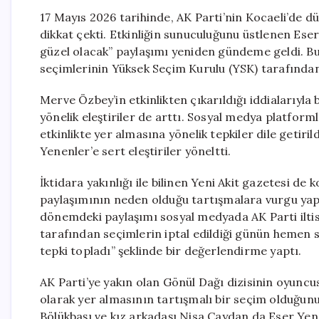
17 Mayıs 2026 tarihinde, AK Parti’nin Kocaeli’de dü
dikkat çekti. Etkinliğin sunuculuğunu üstlenen Ese
güzel olacak” paylaşımı yeniden gündeme geldi. Bu 
seçimlerinin Yüksek Seçim Kurulu (YSK) tarafından
Merve Özbey’in etkinlikten çıkarıldığı iddialarıyla
yönelik eleştiriler de arttı. Sosyal medya platform
etkinlikte yer almasına yönelik tepkiler dile getiril
Yenenler’e sert eleştiriler yöneltti.
İktidara yakınlığı ile bilinen Yeni Akit gazetesi de
paylaşımının neden olduğu tartışmalara vurgu yapı
dönemdeki paylaşımı sosyal medyada AK Parti iltisa
tarafından seçimlerin iptal edildiği günün hemen s
tepki topladı” şeklinde bir değerlendirme yaptı.
AK Parti’ye yakın olan Gönül Dağı dizisinin oyuncu
olarak yer almasının tartışmalı bir seçim olduğunu 
Bölükbaşı ve kız arkadaşı Nisa Çaydan da Eser Yenen