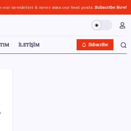
o our newsletter & never miss our best posts.
Subscribe Now!
TIM
İLETİŞİM
Subscribe
SON YAZILAR
ı
ABD’den Türk zeytinyağına vergi engeli:
İhracatçılardan acil çağrı