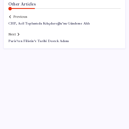
Other Articles
Previous
CHP, Acil Toplantıda Kılıçdaroğlu’nu Gündeme Aldı
Next
Paris’ten Filistin’e Tarihi Destek Adımı
SON YAZILAR
Katlanabilir telefonda incelik yarışı kızıştı: HONOR
Magic V6 Türkiye’de