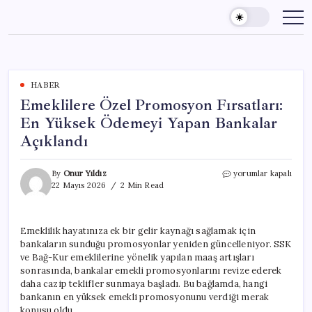
Skip
to
content
HABER
Emeklilere Özel Promosyon Fırsatları:
En Yüksek Ödemeyi Yapan Bankalar
Açıklandı
Emeklilere
By
Onur Yıldız
yorumlar kapalı
Özel
22 Mayıs 2026
2 Min Read
Promosyon
Fırsatları:
En
Emeklilik hayatınıza ek bir gelir kaynağı sağlamak için
Yüksek
bankaların sunduğu promosyonlar yeniden güncelleniyor. SSK
Ödemeyi
Yapan
ve Bağ-Kur emeklilerine yönelik yapılan maaş artışları
Bankalar
sonrasında, bankalar emekli promosyonlarını revize ederek
Açıklandı
daha cazip teklifler sunmaya başladı. Bu bağlamda, hangi
için
bankanın en yüksek emekli promosyonunu verdiği merak
konusu oldu.