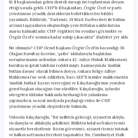
81 il başkanından gelen destek mesajı ise toplantının devam
ettiği sırada geldi. CHP’li il başkanları, Özgür Özel ve parti
yönetimine yönelik desteklerini belirttikleri bir bildiri
yayımladı. Bildiride, “Partimiz, 19 Mart Darbecileri ile butlan
arzusu taşıyanların oluşturduğu yeni ittifakın saldırılarına
maruz kalmaktadır. CHP örgütleri bu oyunları görmekte ve
Özgür Özel’e sonuna kadar sahip çıkacaktır” ifadeleri yer aldı.
Ne olmuştu? CHP Genel Başkanı Özgür Özel’in kazandığı 38.
Olağan Kurultay üzerine, ‘şaibe’ iddialarıyla başlatılan
soruşturmanın ardından Ankara 42. Asliye Hukuk Mahkemesi,
kurultayın iptali talebini reddetmişti. Kamuoyunda ‘mutlak
butlan davası’ olarak bilinen dosya, Ankara Bölge Adliye
Mahkemesi’ne sevk edilirken, bazı AKP’li isimler mahkemenin
‘mutlak butlan’ kararı vereceğini ve Kılıçdaroğlu’nun yeniden
genel başkan olacağını öne sürdüler. Kılıçdaroğlu, aylardır
süregelen iddialar hakkında herhangi bir yalanlama
yapmazken, sosyal medyada paylaştığı video ile CHP
yönetimine yönelik eleştirilerde bulundu.
Videoda Kılıçdaroğlu, “Bir milletin geleceği, siyasetin aklıyla,
vicdanıyla ve ahlakıyla şekillenir. Milletin helal sofraları temiz
siyasetle bereketlenir. Bizim görevimiz, siyaseti temiz tutmak
ve halkın sofrasına bereketi taşımaktır. Bu, Cumhuriyet Halk