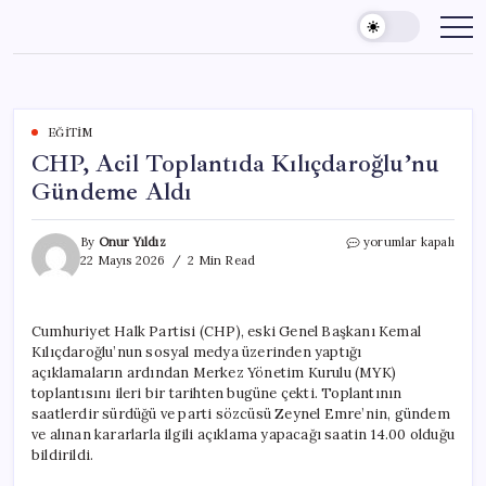
Skip
to
content
EĞITIM
CHP, Acil Toplantıda Kılıçdaroğlu’nu
Gündeme Aldı
CHP,
By
Onur Yıldız
yorumlar kapalı
Acil
22 Mayıs 2026
2 Min Read
Toplantıda
Kılıçdaroğlu’nu
Gündeme
Cumhuriyet Halk Partisi (CHP), eski Genel Başkanı Kemal
Aldı
Kılıçdaroğlu’nun sosyal medya üzerinden yaptığı
için
açıklamaların ardından Merkez Yönetim Kurulu (MYK)
toplantısını ileri bir tarihten bugüne çekti. Toplantının
saatlerdir sürdüğü ve parti sözcüsü Zeynel Emre’nin, gündem
ve alınan kararlarla ilgili açıklama yapacağı saatin 14.00 olduğu
bildirildi.