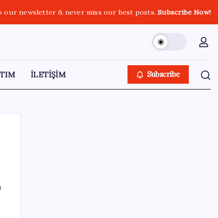
o our newsletter & never miss our best posts.
Subscribe Now!
TIM
İLETİŞİM
Subscribe
SON YAZILAR
ı
Bakan Kacır: 23 yılda imalat sanayi katma
değerimizi 250 milyar doların üzerine