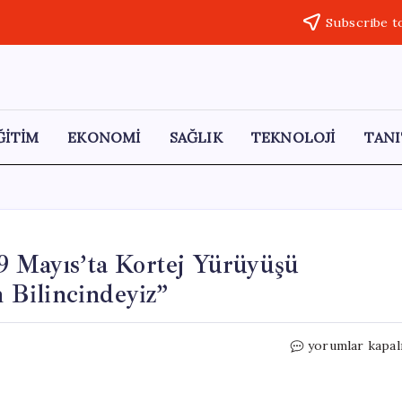
Subscribe t
ĞİTİM
EKONOMİ
SAĞLIK
TEKNOLOJİ
TANI
9 Mayıs’ta Kortej Yürüyüşü
Bilincindeyiz”
CHP
yorumlar kapal
İstanbul
Gençlik
Kolları