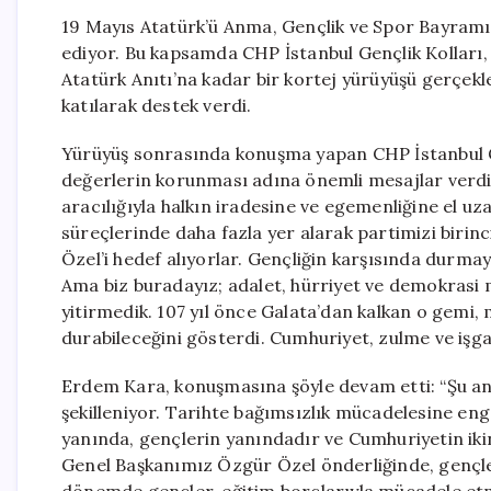
19 Mayıs Atatürk’ü Anma, Gençlik ve Spor Bayramı
ediyor. Bu kapsamda CHP İstanbul Gençlik Kolları,
Atatürk Anıtı’na kadar bir kortej yürüyüşü gerçekl
katılarak destek verdi.
Yürüyüş sonrasında konuşma yapan CHP İstanbul G
değerlerin korunması adına önemli mesajlar verd
aracılığıyla halkın iradesine ve egemenliğine el u
süreçlerinde daha fazla yer alarak partimizi biri
Özel’i hedef alıyorlar. Gençliğin karşısında durmaya
Ama biz buradayız; adalet, hürriyet ve demokrasi
yitirmedik. 107 yıl önce Galata’dan kalkan o gemi, 
durabileceğini gösterdi. Cumhuriyet, zulme ve işga
Erdem Kara, konuşmasına şöyle devam etti: “Şu and
şekilleniyor. Tarihte bağımsızlık mücadelesine enge
yanında, gençlerin yanındadır ve Cumhuriyetin ikin
Genel Başkanımız Özgür Özel önderliğinde, gençler