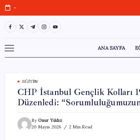
Skip
-
to
content
https://www.facebook.com/
https://twitter.com/
https://t.me/
https://www.instagram.com/
https://youtube.com/
ANA SAYFA
E
EĞITIM
CHP İstanbul Gençlik Kolları 1
Düzenledi: “Sorumluluğumuzun 
By
Onur Yıldız
20 Mayıs 2026
2 Min Read