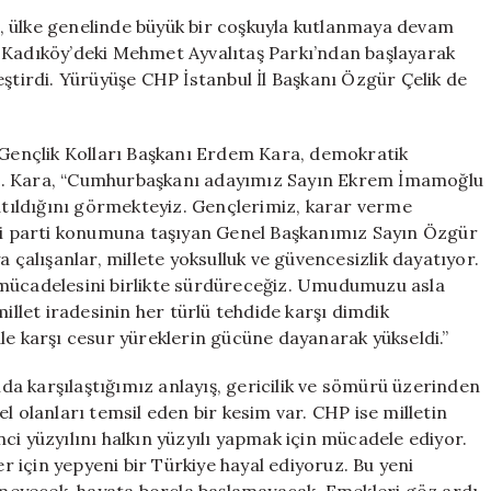
19
, ülke genelinde büyük bir coşkuyla kutlanmaya devam
Mayıs’ta
 Kadıköy’deki Mehmet Ayvalıtaş Parkı’ndan başlayarak
Kortej
eştirdi. Yürüyüşe CHP İstanbul İl Başkanı Özgür Çelik de
Yürüyüşü
Düzenledi:
“Sorumluluğum
ençlik Kolları Başkanı Erdem Kara, demokratik
Bilincindeyiz”
i. Kara, “Cumhurbaşkanı adayımız Sayın Ekrem İmamoğlu
için
zatıldığını görmekteyiz. Gençlerimiz, karar verme
nci parti konumuna taşıyan Genel Başkanımız Sayın Özgür
 çalışanlar, millete yoksulluk ve güvencesizlik dayatıyor.
 mücadelesini birlikte sürdüreceğiz. Umudumuzu asla
millet iradesinin her türlü tehdide karşı dimdik
le karşı cesur yüreklerin gücüne dayanarak yükseldi.”
a karşılaştığımız anlayış, gericilik ve sömürü üzerinden
l olanları temsil eden bir kesim var. CHP ise milletin
ci yüzyılını halkın yüzyılı yapmak için mücadele ediyor.
 için yepyeni bir Türkiye hayal ediyoruz. Bu yeni