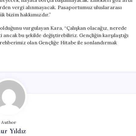
meyecek, hayata borçla başlamayacak. Emekleri göz ardı
erden vergi alınmayacak. Pasaportumuz uluslararası
ük bizim hakkımızdır.”
e olduğunu vurgulayan Kara, “Çalışkan olacağız, nerede
i ancak bu şekilde değiştirebiliriz. Gençliğin karşılaştığı
i, rehberimiz olan Gençliğe Hitabe ile sonlandırmak
Author
ur Yıldız