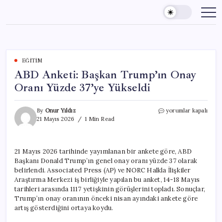
Skip
to
content
EĞITIM
ABD Anketi: Başkan Trump’ın Onay
Oranı Yüzde 37’ye Yükseldi
ABD
By
Onur Yıldız
yorumlar kapalı
Anketi:
21 Mayıs 2026
1 Min Read
Başkan
Trump’ın
Onay
21 Mayıs 2026 tarihinde yayımlanan bir ankete göre, ABD
Oranı
Başkanı Donald Trump’ın genel onay oranı yüzde 37 olarak
Yüzde
37’ye
belirlendi. Associated Press (AP) ve NORC Halkla İlişkiler
Yükseldi
Araştırma Merkezi iş birliğiyle yapılan bu anket, 14-18 Mayıs
için
tarihleri arasında 1117 yetişkinin görüşlerini topladı. Sonuçlar,
Trump’ın onay oranının önceki nisan ayındaki ankete göre
artış gösterdiğini ortaya koydu.