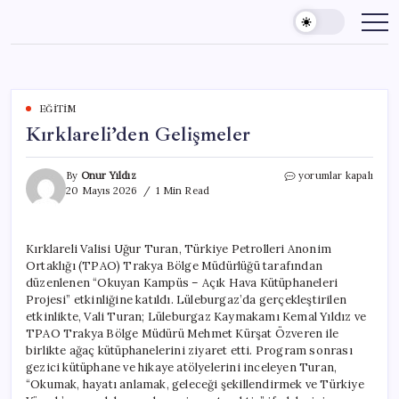
Skip
to
content
EĞITIM
Kırklareli’den Gelişmeler
Kırklareli’den
By
Onur Yıldız
yorumlar kapalı
Gelişmeler
20 Mayıs 2026
1 Min Read
için
Kırklareli Valisi Uğur Turan, Türkiye Petrolleri Anonim
Ortaklığı (TPAO) Trakya Bölge Müdürlüğü tarafından
düzenlenen “Okuyan Kampüs – Açık Hava Kütüphaneleri
Projesi” etkinliğine katıldı. Lüleburgaz’da gerçekleştirilen
etkinlikte, Vali Turan; Lüleburgaz Kaymakamı Kemal Yıldız ve
TPAO Trakya Bölge Müdürü Mehmet Kürşat Özveren ile
birlikte ağaç kütüphanelerini ziyaret etti. Program sonrası
gezici kütüphane ve hikaye atölyelerini inceleyen Turan,
“Okumak, hayatı anlamak, geleceği şekillendirmek ve Türkiye