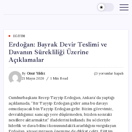
Skip
to
content
EĞITIM
Erdoğan: Bayrak Devir Teslimi ve
Davanın Sürekliliği Üzerine
Açıklamalar
Erdoğan:
By
Onur Yıldız
yorumlar kapalı
Bayrak
21 Mayıs 2026
1 Min Read
Devir
Teslimi
ve
Cumhurbaşkanı Recep Tayyip Erdoğan, Ankara’da yaptığı
Davanın
açıklamada, “Bir Tayyip Erdoğan gider ama bu davayı
Sürekliliği
Üzerine
omuzlayacak bin Tayyip Erdoğan gelir. Bizim görevimiz,
Açıklamalar
devraldığımız sancağı yere düşürmeden, bizden sonraki
için
nesillere aktarmaktır.” ifadelerini kullandı. Bu sözleriyle
liderlik ve dava bilinci konusundaki kararlılığını vurgulayan
Erdoğan, siyasi mirasın önemine de dikkat çekti. Eğitim