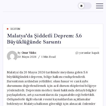
Skip
to
content
EĞITIM
Malatya’da Şiddetli Deprem: 5.6
Büyüklüğünde Sarsıntı
Malatya’da
By
Onur Yıldız
yorumlar kapalı
Şiddetli
20 Mayıs 2026
1 Min Read
Deprem:
5.6
Büyüklüğünde
Malatya’da 20 Mayıs 2026 tarihinde meydana gelen 5.6
Sarsıntı
büyüklüğündeki deprem, bölge halkını endişelendirdi.
için
Sarsıntının ardından yetkililer, olası hasar ve can kaybı
durumunu değerlendirmek için acil durum ekiplerini bölgeye
yönlendirdi. Depremin merkez üssü hakkında detaylı bilgiler
paylaşılırken, artçı sarsıntıların da yaşanabileceği belirtildi.
Gelişmelerle ilgili olarak resmi kaynaklardan açıklamalar
bekleniyor. Malatya halkının güvenliği için alınacak önlemler