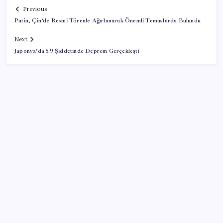
Previous
Putin, Çin’de Resmi Törenle Ağırlanarak Önemli Temaslarda Bulundu
Next
Japonya’da 5.9 Şiddetinde Deprem Gerçekleşti
SON YAZILAR
AB’den 348 uyduluk güvenlik iletişim ağına onay
Katlanabilir telefonda incelik yarışı kızıştı: HONOR
Magic V6 Türkiye’de