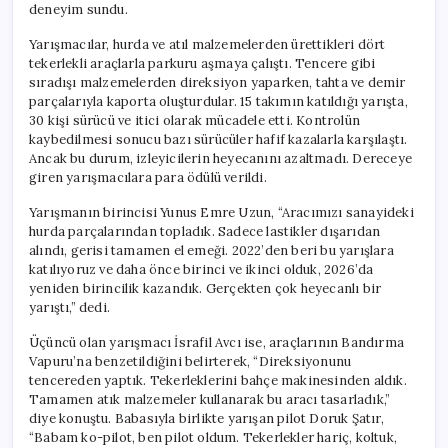
deneyim sundu.
Yarışmacılar, hurda ve atıl malzemelerden ürettikleri dört
tekerlekli araçlarla parkuru aşmaya çalıştı. Tencere gibi
sıradışı malzemelerden direksiyon yaparken, tahta ve demir
parçalarıyla kaporta oluşturdular. 15 takımın katıldığı yarışta,
30 kişi sürücü ve itici olarak mücadele etti. Kontrolün
kaybedilmesi sonucu bazı sürücüler hafif kazalarla karşılaştı.
Ancak bu durum, izleyicilerin heyecanını azaltmadı. Dereceye
giren yarışmacılara para ödülü verildi.
Yarışmanın birincisi Yunus Emre Uzun, “Aracımızı sanayideki
hurda parçalarından topladık. Sadece lastikler dışarıdan
alındı, gerisi tamamen el emeği. 2022’den beri bu yarışlara
katılıyoruz ve daha önce birinci ve ikinci olduk, 2026’da
yeniden birincilik kazandık. Gerçekten çok heyecanlı bir
yarıştı,” dedi.
Üçüncü olan yarışmacı İsrafil Avcı ise, araçlarının Bandırma
Vapuru’na benzetildiğini belirterek, “Direksiyonunu
tencereden yaptık. Tekerleklerini bahçe makinesinden aldık.
Tamamen atık malzemeler kullanarak bu aracı tasarladık,”
diye konuştu. Babasıyla birlikte yarışan pilot Doruk Şatır,
“Babam ko-pilot, ben pilot oldum. Tekerlekler hariç, koltuk,