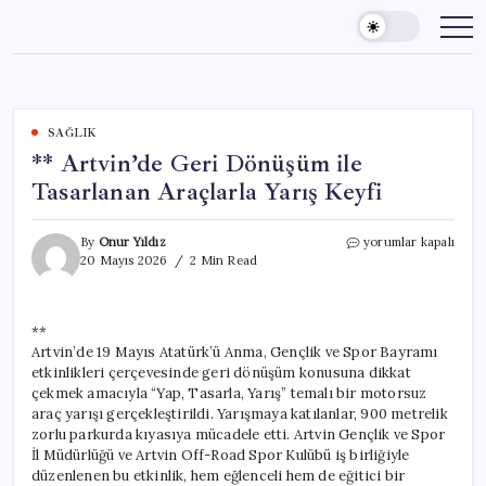
Skip
to
content
SAĞLIK
** Artvin’de Geri Dönüşüm ile
Tasarlanan Araçlarla Yarış Keyfi
**
By
Onur Yıldız
yorumlar kapalı
Artvin’de
20 Mayıs 2026
2 Min Read
Geri
Dönüşüm
ile
**
Tasarlanan
Artvin’de 19 Mayıs Atatürk’ü Anma, Gençlik ve Spor Bayramı
Araçlarla
Yarış
etkinlikleri çerçevesinde geri dönüşüm konusuna dikkat
Keyfi
çekmek amacıyla “Yap, Tasarla, Yarış” temalı bir motorsuz
için
araç yarışı gerçekleştirildi. Yarışmaya katılanlar, 900 metrelik
zorlu parkurda kıyasıya mücadele etti. Artvin Gençlik ve Spor
İl Müdürlüğü ve Artvin Off-Road Spor Kulübü iş birliğiyle
düzenlenen bu etkinlik, hem eğlenceli hem de eğitici bir