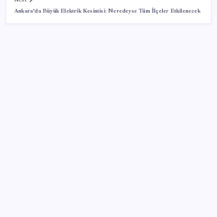
Ankara’da Büyük Elektrik Kesintisi: Neredeyse Tüm İlçeler Etkilenecek
SON YAZILAR
AB’den 348 uyduluk güvenlik iletişim ağına onay
Katlanabilir telefonda incelik yarışı kızıştı: HONOR
Magic V6 Türkiye’de
Bakan Kacır: 23 yılda imalat sanayi katma değerimizi
250 milyar doların üzerine taşıdık
Togg Servis Noktası Sayısını Türkiye Genelinde 58’e
Çıkardı