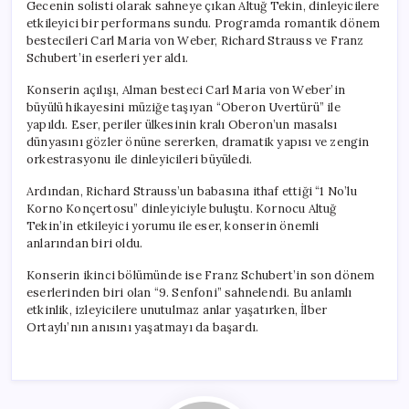
Gecenin solisti olarak sahneye çıkan Altuğ Tekin, dinleyicilere
etkileyici bir performans sundu. Programda romantik dönem
bestecileri Carl Maria von Weber, Richard Strauss ve Franz
Schubert’in eserleri yer aldı.
Konserin açılışı, Alman besteci Carl Maria von Weber’in
büyülü hikayesini müziğe taşıyan “Oberon Uvertürü” ile
yapıldı. Eser, periler ülkesinin kralı Oberon’un masalsı
dünyasını gözler önüne sererken, dramatik yapısı ve zengin
orkestrasyonu ile dinleyicileri büyüledi.
Ardından, Richard Strauss’un babasına ithaf ettiği “1 No’lu
Korno Konçertosu” dinleyiciyle buluştu. Kornocu Altuğ
Tekin’in etkileyici yorumu ile eser, konserin önemli
anlarından biri oldu.
Konserin ikinci bölümünde ise Franz Schubert’in son dönem
eserlerinden biri olan “9. Senfoni” sahnelendi. Bu anlamlı
etkinlik, izleyicilere unutulmaz anlar yaşatırken, İlber
Ortaylı’nın anısını yaşatmayı da başardı.