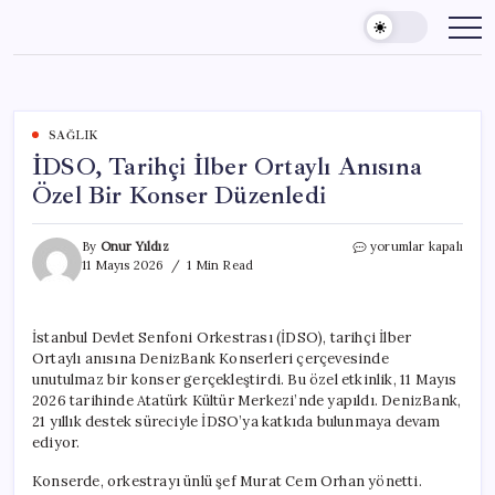
Skip
to
content
SAĞLIK
İDSO, Tarihçi İlber Ortaylı Anısına
Özel Bir Konser Düzenledi
İDSO,
By
Onur Yıldız
yorumlar kapalı
Tarihçi
11 Mayıs 2026
1 Min Read
İlber
Ortaylı
Anısına
İstanbul Devlet Senfoni Orkestrası (İDSO), tarihçi İlber
Özel
Ortaylı anısına DenizBank Konserleri çerçevesinde
Bir
Konser
unutulmaz bir konser gerçekleştirdi. Bu özel etkinlik, 11 Mayıs
Düzenledi
2026 tarihinde Atatürk Kültür Merkezi’nde yapıldı. DenizBank,
için
21 yıllık destek süreciyle İDSO’ya katkıda bulunmaya devam
ediyor.
Konserde, orkestrayı ünlü şef Murat Cem Orhan yönetti.