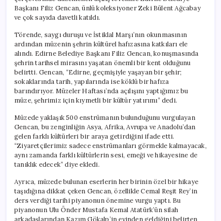
için
Başkanı Filiz Gencan, ünlü koleksiyoner Zeki Bülent Ağcabay
ve çok sayıda davetli katıldı.
Törende, saygı duruşu ve İstiklal Marşı’nın okunmasının
ardından müzenin şehrin kültürel hafızasına katkıları ele
alındı. Edirne Belediye Başkanı Filiz Gencan, konuşmasında
şehrin tarihsel mirasını yaşatan önemli bir kent olduğunu
belirtti. Gencan, “Edirne, geçmişiyle yaşayan bir şehir;
sokaklarında tarih, yapılarında ise köklü bir hafıza
barındırıyor. Müzeler Haftası’nda açılışını yaptığımız bu
müze, şehrimiz için kıymetli bir kültür yatırımı” dedi.
Müzede yaklaşık 500 enstrümanın bulunduğunu vurgulayan
Gencan, bu zenginliğin Asya, Afrika, Avrupa ve Anadolu’dan
gelen farklı kültürleri bir araya getirdiğini ifade etti.
“Ziyaretçilerimiz sadece enstrümanları görmekle kalmayacak,
aynı zamanda farklı kültürlerin sesi, emeği ve hikayesine de
tanıklık edecek” diye ekledi.
Ayrıca, müzede bulunan eserlerin her birinin özel bir hikaye
taşıdığına dikkat çeken Gencan, özellikle Cemal Reşit Rey’in
ders verdiği tarihi piyanonun önemine vurgu yaptı. Bu
piyanonun Ulu Önder Mustafa Kemal Atatürk’ün silah
arkadaşlarından Kazım Gökalp’in evinden geldiğini belirten