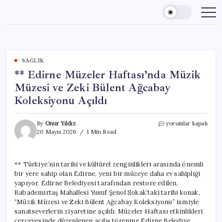
Skip
to
content
SAĞLIK
** Edirne Müzeler Haftası’nda Müzik
Müzesi ve Zeki Bülent Ağcabay
Koleksiyonu Açıldı
**
By
Onur Yıldız
yorumlar kapalı
Edirne
20 Mayıs 2026
1 Min Read
Müzeler
Haftası’nda
Müzik
** Türkiye’nin tarihi ve kültürel zenginlikleri arasında önemli
Müzesi
bir yere sahip olan Edirne, yeni bir müzeye daha ev sahipliği
ve
Zeki
yapıyor. Edirne Belediyesi tarafından restore edilen,
Bülent
Babademirtaş Mahallesi Yusuf Şenol Sokak’taki tarihi konak,
Ağcabay
“Müzik Müzesi ve Zeki Bülent Ağcabay Koleksiyonu” ismiyle
Koleksiyonu
sanatseverlerin ziyaretine açıldı. Müzeler Haftası etkinlikleri
Açıldı
çerçevesinde düzenlenen açılış törenine Edirne Belediye