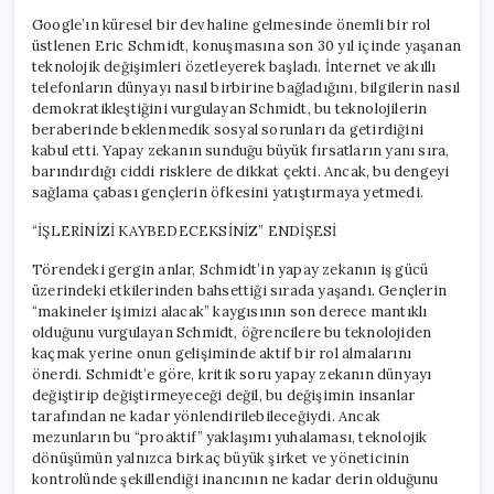
Google’ın küresel bir dev haline gelmesinde önemli bir rol
üstlenen Eric Schmidt, konuşmasına son 30 yıl içinde yaşanan
teknolojik değişimleri özetleyerek başladı. İnternet ve akıllı
telefonların dünyayı nasıl birbirine bağladığını, bilgilerin nasıl
demokratikleştiğini vurgulayan Schmidt, bu teknolojilerin
beraberinde beklenmedik sosyal sorunları da getirdiğini
kabul etti. Yapay zekanın sunduğu büyük fırsatların yanı sıra,
barındırdığı ciddi risklere de dikkat çekti. Ancak, bu dengeyi
sağlama çabası gençlerin öfkesini yatıştırmaya yetmedi.
“İŞLERİNİZİ KAYBEDECEKSİNİZ” ENDİŞESİ
Törendeki gergin anlar, Schmidt’in yapay zekanın iş gücü
üzerindeki etkilerinden bahsettiği sırada yaşandı. Gençlerin
“makineler işimizi alacak” kaygısının son derece mantıklı
olduğunu vurgulayan Schmidt, öğrencilere bu teknolojiden
kaçmak yerine onun gelişiminde aktif bir rol almalarını
önerdi. Schmidt’e göre, kritik soru yapay zekanın dünyayı
değiştirip değiştirmeyeceği değil, bu değişimin insanlar
tarafından ne kadar yönlendirilebileceğiydi. Ancak
mezunların bu “proaktif” yaklaşımı yuhalaması, teknolojik
dönüşümün yalnızca birkaç büyük şirket ve yöneticinin
kontrolünde şekillendiği inancının ne kadar derin olduğunu