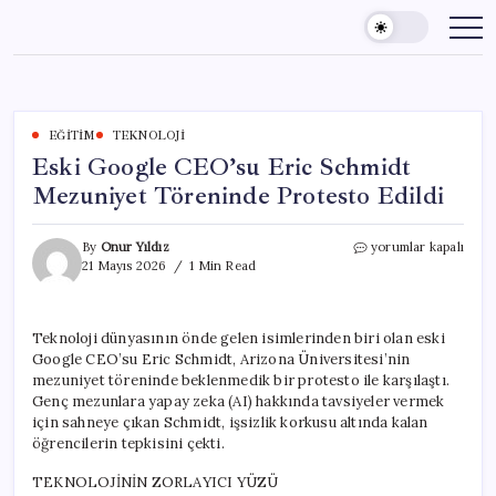
Skip
to
content
EĞITIM
TEKNOLOJI
Eski Google CEO’su Eric Schmidt
Mezuniyet Töreninde Protesto Edildi
Eski
By
Onur Yıldız
yorumlar kapalı
Google
21 Mayıs 2026
1 Min Read
CEO’su
Eric
Schmidt
Teknoloji dünyasının önde gelen isimlerinden biri olan eski
Mezuniyet
Google CEO’su Eric Schmidt, Arizona Üniversitesi’nin
Töreninde
Protesto
mezuniyet töreninde beklenmedik bir protesto ile karşılaştı.
Edildi
Genç mezunlara yapay zeka (AI) hakkında tavsiyeler vermek
için
için sahneye çıkan Schmidt, işsizlik korkusu altında kalan
öğrencilerin tepkisini çekti.
TEKNOLOJİNİN ZORLAYICI YÜZÜ