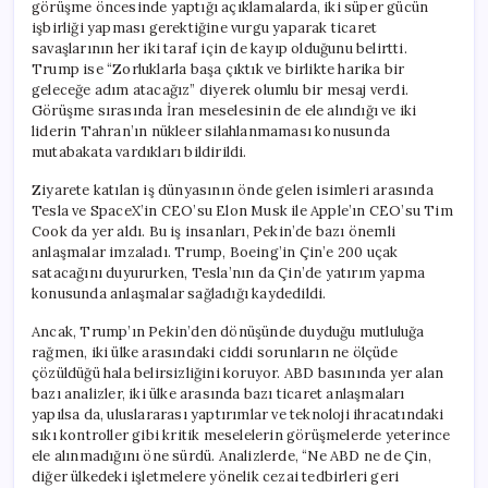
görüşme öncesinde yaptığı açıklamalarda, iki süper gücün
işbirliği yapması gerektiğine vurgu yaparak ticaret
savaşlarının her iki taraf için de kayıp olduğunu belirtti.
Trump ise “Zorluklarla başa çıktık ve birlikte harika bir
geleceğe adım atacağız” diyerek olumlu bir mesaj verdi.
Görüşme sırasında İran meselesinin de ele alındığı ve iki
liderin Tahran’ın nükleer silahlanmaması konusunda
mutabakata vardıkları bildirildi.
Ziyarete katılan iş dünyasının önde gelen isimleri arasında
Tesla ve SpaceX’in CEO’su Elon Musk ile Apple’ın CEO’su Tim
Cook da yer aldı. Bu iş insanları, Pekin’de bazı önemli
anlaşmalar imzaladı. Trump, Boeing’in Çin’e 200 uçak
satacağını duyururken, Tesla’nın da Çin’de yatırım yapma
konusunda anlaşmalar sağladığı kaydedildi.
Ancak, Trump’ın Pekin’den dönüşünde duyduğu mutluluğa
rağmen, iki ülke arasındaki ciddi sorunların ne ölçüde
çözüldüğü hala belirsizliğini koruyor. ABD basınında yer alan
bazı analizler, iki ülke arasında bazı ticaret anlaşmaları
yapılsa da, uluslararası yaptırımlar ve teknoloji ihracatındaki
sıkı kontroller gibi kritik meselelerin görüşmelerde yeterince
ele alınmadığını öne sürdü. Analizlerde, “Ne ABD ne de Çin,
diğer ülkedeki işletmelere yönelik cezai tedbirleri geri