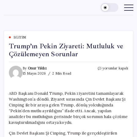
Skip
to
content
EĞITIM
Trump’ın Pekin Ziyareti: Mutluluk ve
Çözülemeyen Sorunlar
Trump’ın
By
Onur Yıldız
yorumlar kapalı
Pekin
15 Mayıs 2026
2 Min Read
Ziyareti:
Mutluluk
ve
ABD Başkanı Donald Trump, Pekin ziyaretini tamamlayarak
Çözülemeyen
Washington’a döndü. Ziyaret sırasında Çin Devlet Başkanı Şi
Sorunlar
için
Cinping ile bir araya gelen Trump, dönüş yolculuğunda
“Pekin’den mutlu ayrıldığını” ifade etti. Ancak, yapılan
analizler bu mutluluğun gerisinde birçok sorunun hala çözüme
kavuşturulmadığını ortaya koydu.
Çin Devlet Başkanı Şi Cinping, Trump ile gerçekleştirilen