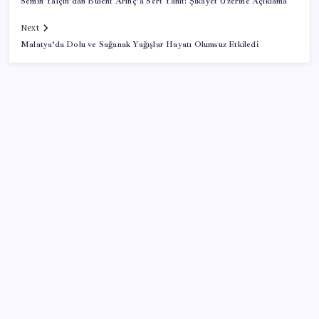
Semih Yalçın’dan Bülent Arınç’a Sert Yanıt: Şikayet Üzerine Açıklama
Next
Malatya’da Dolu ve Sağanak Yağışlar Hayatı Olumsuz Etkiledi
SON YAZILAR
AB’den 348 uyduluk güvenlik iletişim ağına onay
Katlanabilir telefonda incelik yarışı kızıştı: HONOR
Magic V6 Türkiye’de
Bakan Kacır: 23 yılda imalat sanayi katma değerimizi
250 milyar doların üzerine taşıdık