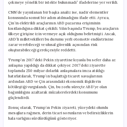
çekmeye yönelik bir istekte bulunmadı” ifadelerine yer verildi.
CNN’de yayınlanan bir başka analiz ise, nadir elementler
konusunda somut bir adım atılmadığını ifade etti. Ayrıca,
Çin’in elektrikli araçlarının ABD pazarına erişiminin
kısıtlandığına dikkat çekildi. Yılın başında Trump, bu araçların
ülkeye girişine izin vermeye açık olduğunu belirtmişti. Ancak,
ABD’li milletvekilleri bu durumu yerli otomotiv endüstrisine
zarar verebileceği ve ulusal güvenlik açısından risk
oluşturabileceği gerekçesiyle reddetti.
Trump’ın 2017’deki Pekin ziyaretine kıyasla bu sefer daha az
anlaşma yapıldığı da dikkat çekiyor. 2017’deki ziyarette
toplamda 250 milyar dolarlık anlaşmalara imza atıldığı
hatırlatılarak, Trump’ın başlattığı ticaret savaşlarının
ardından ABD ve Çin arasındaki ekonomik ilişkilerin
kötüleştiği vurgulandı. Çin, bu zorlu süreçte ABD’ye olan
bağımlılığını azaltarak müzakerelerdeki konumunu
güçlendirdi.
Sonuç olarak, Trump’ın Pekin ziyareti, yüzeydeki olumlu
mesajlara rağmen, derin ticari sorunların ve belirsizliklerin
hala varlığını sürdürdüğünü gösteriyor.