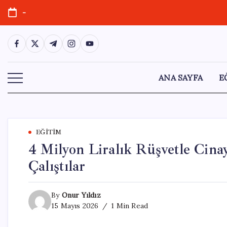
Skip
-
to
content
https://www.facebook.com/
https://twitter.com/
https://t.me/
https://www.instagram.com/
https://youtube.com/
ANA SAYFA
E
EĞITIM
4 Milyon Liralık Rüşvetle Cina
Çalıştılar
By
Onur Yıldız
15 Mayıs 2026
1 Min Read