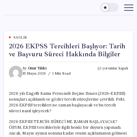
Skip
to
content
SAĞLIK
2026 EKPSS Tercihleri Başlıyor: Tarih
ve Başvuru Süreci Hakkında Bilgiler
2026
By
Onur Yıldız
yorumlar kapalı
EKPSS
15 Mayıs 2026
1 Min Read
Tercihleri
Başlıyor:
Tarih
2026 yılı Engelli Kamu Personeli Seçme Sınavı (2026-EKPSS)
ve
sonuçları açıklandı ve gözler tercih süreçlerine çevrildi. Peki,
Başvuru
Süreci
2026 EKPSS tercihleri ne zaman başlayacak ve bu tercih
Hakkında
süreci nasıl işleyecek?
Bilgiler
için
2026 EKPSS TERCİH SÜRECİ NE ZAMAN BAŞLAYACAK?
ÖSYM, EKPSS tercihleriyle ilgili henüz bir duyuru yapmadı.
Ancak, Mayıs ayının sonuna kadar resmi açıklamanın gelmesi