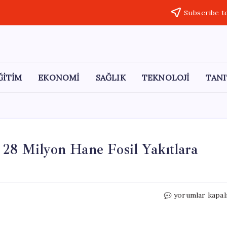
Subscribe t
ĞİTİM
EKONOMİ
SAĞLIK
TEKNOLOJİ
TANI
 28 Milyon Hane Fosil Yakıtlara
Isı
yorumlar kapal
Pompası
Devrimi:
Avrupa’da