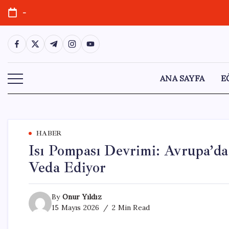
Skip
-
to
content
https://www.facebook.com/
https://twitter.com/
https://t.me/
https://www.instagram.com/
https://youtube.com/
ANA SAYFA
E
HABER
Isı Pompası Devrimi: Avrupa’da
Veda Ediyor
By
Onur Yıldız
15 Mayıs 2026
2 Min Read