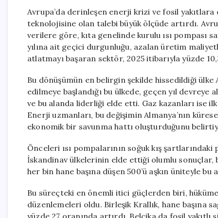
Avrupa’da derinleşen enerji krizi ve fosil yakıtlara
teknolojisine olan talebi büyük ölçüde artırdı. Av
verilere göre, kıta genelinde kurulu ısı pompası sa
yılına ait geçici durgunluğu, azalan üretim maliyet
atlatmayı başaran sektör, 2025 itibarıyla yüzde 10
Bu dönüşümün en belirgin şekilde hissedildiği ülk
edilmeye başlandığı bu ülkede, geçen yıl devreye al
ve bu alanda liderliği elde etti. Gaz kazanları ise 
Enerji uzmanları, bu değişimin Almanya’nın küresel
ekonomik bir savunma hattı oluşturduğunu belirtiy
Önceleri ısı pompalarının soğuk kış şartlarındaki
İskandinav ülkelerinin elde ettiği olumlu sonuçlar, 
her bin hane başına düşen 500’ü aşkın üniteyle bu ala
Bu süreçteki en önemli itici güçlerden biri, hükümet
düzenlemeleri oldu. Birleşik Krallık, hane başına sa
yüzde 27 oranında artırdı. Belçika da fosil yakıtlı