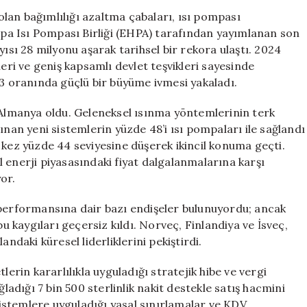
28
 olan bağımlılığı azaltma çabaları, ısı pompası
Milyon
rupa Isı Pompası Birliği (EHPA) tarafından yayımlanan son
Hane
yısı 28 milyonu aşarak tarihsel bir rekora ulaştı. 2024
Fosil
leri ve geniş kapsamlı devlet teşvikleri sayesinde
Yakıtlara
,3 oranında güçlü bir büyüme ivmesi yakaladı.
Veda
Ediyor
e Almanya oldu. Geleneksel ısınma yöntemlerinin terk
için
ınan yeni sistemlerin yüzde 48’i ısı pompaları ile sağlandı
ilk kez yüzde 44 seviyesine düşerek ikincil konuma geçti.
 enerji piyasasındaki fiyat dalgalanmalarına karşı
or.
 performansına dair bazı endişeler bulunuyordu; ancak
bu kaygıları geçersiz kıldı. Norveç, Finlandiya ve İsveç,
ndaki küresel liderliklerini pekiştirdi.
lerin kararlılıkla uyguladığı stratejik hibe ve vergi
ğladığı 7 bin 500 sterlinlik nakit destekle satış hacmini
 sistemlere uyguladığı yasal sınırlamalar ve KDV