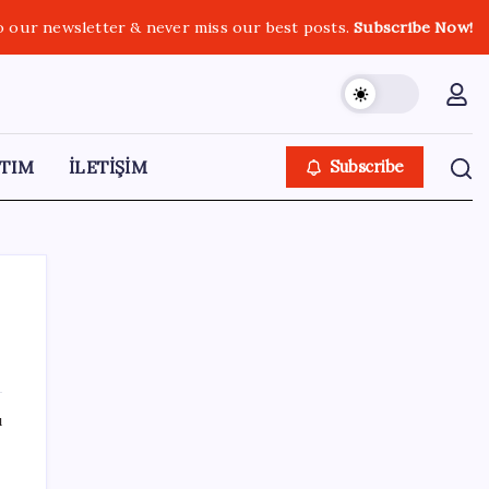
o our newsletter & never miss our best posts.
Subscribe Now!
TIM
İLETİŞİM
Subscribe
SON YAZILAR
ı
ABD’den Türk zeytinyağına vergi engeli:
İhracatçılardan acil çağrı