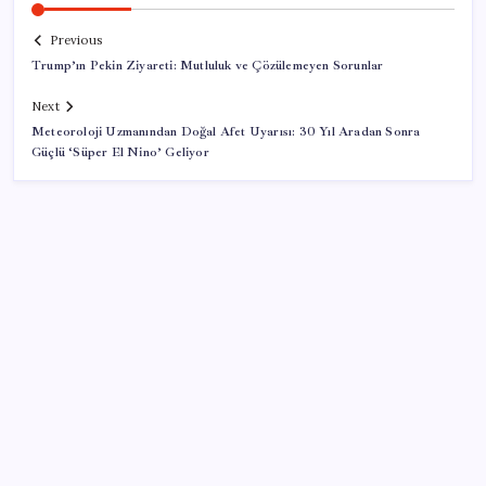
Previous
Trump’ın Pekin Ziyareti: Mutluluk ve Çözülemeyen Sorunlar
Next
Meteoroloji Uzmanından Doğal Afet Uyarısı: 30 Yıl Aradan Sonra
Güçlü ‘Süper El Nino’ Geliyor
SON YAZILAR
Yunanistan’dan Marmaris’e 2 bin 768 kişi birden akın
etti