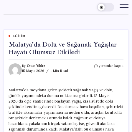
Skip
to
content
EĞITIM
Malatya’da Dolu ve Sağanak Yağışlar
Hayatı Olumsuz Etkiledi
Malatya’da
By
Onur Yıldız
yorumlar kapalı
Dolu
15 Mayıs 2026
1 Min Read
ve
Sağanak
Yağışlar
Malatya’da meydana gelen şiddetli sağanak yağış ve dolu,
Hayatı
günlük yaşamı adeta durma noktasına getirdi. 15 Mayıs
Olumsuz
Etkiledi
2026’da öğle saatlerinde başlayan yağış, kısa sürede dolu
için
şeklinde kendini gösterdi. Bu olumsuz hava koşulları, şehirdeki
trafikte aksamalar yaşanmasına neden oldu; araçlar kontrollü
bir şekilde ilerlemek zorunda kaldı. Yağmur ve doluya
hazırlıksız yakalanan birçok vatandaş ise, güvenli alanlara
sığınmak durumunda kaldı. Malatya’daki bu olumsuz hava