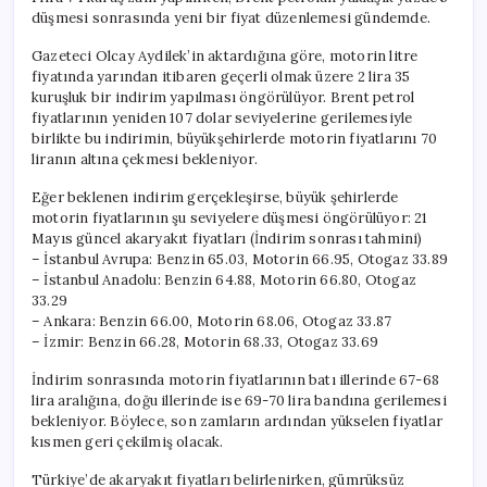
düşmesi sonrasında yeni bir fiyat düzenlemesi gündemde.
Gazeteci Olcay Aydilek’in aktardığına göre, motorin litre
fiyatında yarından itibaren geçerli olmak üzere 2 lira 35
kuruşluk bir indirim yapılması öngörülüyor. Brent petrol
fiyatlarının yeniden 107 dolar seviyelerine gerilemesiyle
birlikte bu indirimin, büyükşehirlerde motorin fiyatlarını 70
liranın altına çekmesi bekleniyor.
Eğer beklenen indirim gerçekleşirse, büyük şehirlerde
motorin fiyatlarının şu seviyelere düşmesi öngörülüyor: 21
Mayıs güncel akaryakıt fiyatları (İndirim sonrası tahmini)
– İstanbul Avrupa: Benzin 65.03, Motorin 66.95, Otogaz 33.89
– İstanbul Anadolu: Benzin 64.88, Motorin 66.80, Otogaz
33.29
– Ankara: Benzin 66.00, Motorin 68.06, Otogaz 33.87
– İzmir: Benzin 66.28, Motorin 68.33, Otogaz 33.69
İndirim sonrasında motorin fiyatlarının batı illerinde 67-68
lira aralığına, doğu illerinde ise 69-70 lira bandına gerilemesi
bekleniyor. Böylece, son zamların ardından yükselen fiyatlar
kısmen geri çekilmiş olacak.
Türkiye’de akaryakıt fiyatları belirlenirken, gümrüksüz