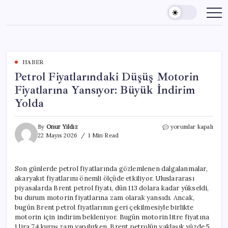
Skip
to
content
HABER
Petrol Fiyatlarındaki Düşüş Motorin
Fiyatlarına Yansıyor: Büyük İndirim
Yolda
Petrol
By
Onur Yıldız
yorumlar kapalı
Fiyatlarındaki
22 Mayıs 2026
1 Min Read
Düşüş
Motorin
Fiyatlarına
Son günlerde petrol fiyatlarında gözlemlenen dalgalanmalar,
Yansıyor:
akaryakıt fiyatlarını önemli ölçüde etkiliyor. Uluslararası
Büyük
İndirim
piyasalarda Brent petrol fiyatı, dün 113 dolara kadar yükseldi,
Yolda
bu durum motorin fiyatlarına zam olarak yansıdı. Ancak,
için
bugün Brent petrol fiyatlarının geri çekilmesiyle birlikte
motorin için indirim bekleniyor. Bugün motorin litre fiyatına
1 lira 74 kuruş zam yapılırken, Brent petrolün yaklaşık yüzde 5