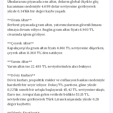
Uluslararası piyasada ons altın, doların global ölçekte güç
kazanması nedeniyle 4.699 dolar seviyesine gerileyerek
yüzde 0,34’lük bir değer kaybı yaşadı.
**Gram Altın**
Serbest piyasada gram altın, yatırımcılarının güvenli limanı
olmaya devam ediyor. Bugün gram altın fiyatı 6.903 TL
civarında işlem görüyor.
**Çeyrek Altın**
Kapalıçarşı’da gram altın fiyatı 6.861 TL seviyesine düşerken,
çeyrek altın 11.360 TL’den satılıyor.
**Yarım Altın**
Yarım altın ise 22.493 TL seviyelerinden alıcı buluyor.
**Döviz Kurları**
Döviz kurları, jeopolitik riskler ve enflasyon baskısı nedeniyle
hareketli bir seyir izliyor. Dolar/TL paritesi, güne yüzde
0,22’lik sınırlı bir artışla başlayarak 45,42 TL seviyesine ulaştı.
Euro ise, Avrupa’dan gelen verilerle birlikte 53,15 TL
seviyelerine gerileyerek Türk Lirası karşısında yüzde 0,28
değer kaybetti.
**Gümüş Fiyatları**