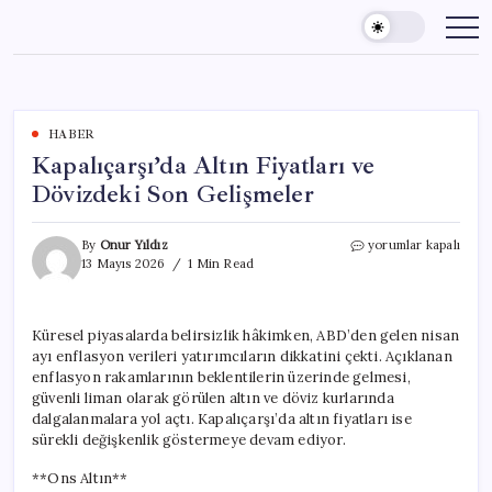
Skip
to
content
HABER
Kapalıçarşı’da Altın Fiyatları ve
Dövizdeki Son Gelişmeler
Kapalıçarşı’da
By
Onur Yıldız
yorumlar kapalı
Altın
13 Mayıs 2026
1 Min Read
Fiyatları
ve
Dövizdeki
Küresel piyasalarda belirsizlik hâkimken, ABD’den gelen nisan
Son
ayı enflasyon verileri yatırımcıların dikkatini çekti. Açıklanan
Gelişmeler
için
enflasyon rakamlarının beklentilerin üzerinde gelmesi,
güvenli liman olarak görülen altın ve döviz kurlarında
dalgalanmalara yol açtı. Kapalıçarşı’da altın fiyatları ise
sürekli değişkenlik göstermeye devam ediyor.
**Ons Altın**