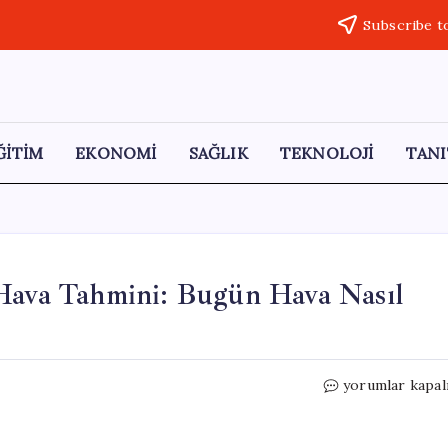
Subscribe t
ĞİTİM
EKONOMİ
SAĞLIK
TEKNOLOJİ
TANI
 Hava Tahmini: Bugün Hava Nasıl
Meteoroloji’de
yorumlar kapal
17
Mayıs
2026