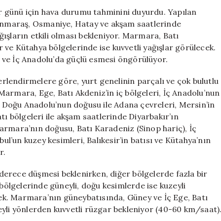
Hava
 günü için hava durumu tahminini duyurdu. Yapılan
Tahmini:
nmaraş, Osmaniye, Hatay ve akşam saatlerinde
Bugün
ışların etkili olması bekleniyor. Marmara, Batı
Hava
ir ve Kütahya bölgelerinde ise kuvvetli yağışlar görülecek.
Nasıl
 ve İç Anadolu’da güçlü esmesi öngörülüyor.
Olacak?
için
lendirmelere göre, yurt genelinin parçalı ve çok bulutlu
e Marmara, Ege, Batı Akdeniz’in iç bölgeleri, İç Anadolu’nun
ı, Doğu Anadolu’nun doğusu ile Adana çevreleri, Mersin’in
 bölgeleri ile akşam saatlerinde Diyarbakır’ın
armara’nın doğusu, Batı Karadeniz (Sinop hariç), İç
bul’un kuzey kesimleri, Balıkesir’in batısı ve Kütahya’nın
r.
4 derece düşmesi beklenirken, diğer bölgelerde fazla bir
 bölgelerinde güneyli, doğu kesimlerde ise kuzeyli
k. Marmara’nın güneybatısında, Güney ve İç Ege, Batı
eyli yönlerden kuvvetli rüzgar bekleniyor (40-60 km/saat)