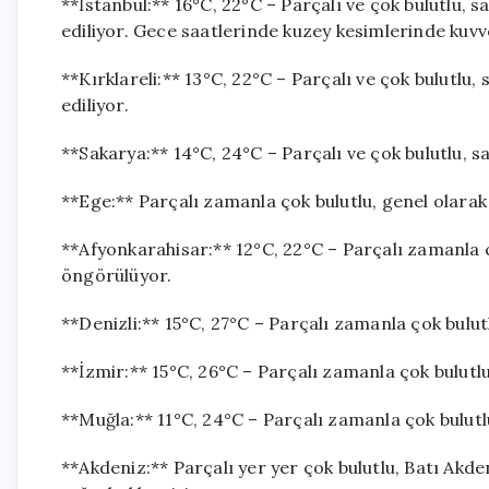
**İstanbul:** 16°C, 22°C – Parçalı ve çok bulutlu, 
ediliyor. Gece saatlerinde kuzey kesimlerinde kuvv
**Kırklareli:** 13°C, 22°C – Parçalı ve çok bulutlu
ediliyor.
**Sakarya:** 14°C, 24°C – Parçalı ve çok bulutlu, s
**Ege:** Parçalı zamanla çok bulutlu, genel olarak
**Afyonkarahisar:** 12°C, 22°C – Parçalı zamanla 
öngörülüyor.
**Denizli:** 15°C, 27°C – Parçalı zamanla çok bulut
**İzmir:** 15°C, 26°C – Parçalı zamanla çok bulutl
**Muğla:** 11°C, 24°C – Parçalı zamanla çok bulutl
**Akdeniz:** Parçalı yer yer çok bulutlu, Batı Akd