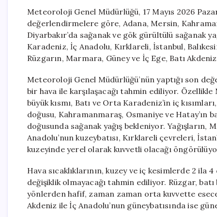
Meteoroloji Genel Müdürlüğü, 17 Mayıs 2026 Pazar
değerlendirmelere göre, Adana, Mersin, Kahrama
Diyarbakır’da sağanak ve gök gürültülü sağanak yağ
Karadeniz, İç Anadolu, Kırklareli, İstanbul, Balıkes
Rüzgarın, Marmara, Güney ve İç Ege, Batı Akdeniz
Meteoroloji Genel Müdürlüğü’nün yaptığı son değer
bir hava ile karşılaşacağı tahmin ediliyor. Özellikl
büyük kısmı, Batı ve Orta Karadeniz’in iç kısımlar
doğusu, Kahramanmaraş, Osmaniye ve Hatay’ın batı
doğusunda sağanak yağış bekleniyor. Yağışların, M
Anadolu’nun kuzeybatısı, Kırklareli çevreleri, İstan
kuzeyinde yerel olarak kuvvetli olacağı öngörülüyo
Hava sıcaklıklarının, kuzey ve iç kesimlerde 2 ila 
değişiklik olmayacağı tahmin ediliyor. Rüzgar, batı
yönlerden hafif, zaman zaman orta kuvvette esece
Akdeniz ile İç Anadolu’nun güneybatısında ise gün