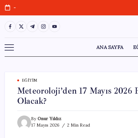
Skip
-
to
content
https://www.facebook.com/
https://twitter.com/
https://t.me/
https://www.instagram.com/
https://youtube.com/
ANA SAYFA
E
EĞITIM
Meteoroloji’den 17 Mayıs 2026
Olacak?
By
Onur Yıldız
17 Mayıs 2026
2 Min Read