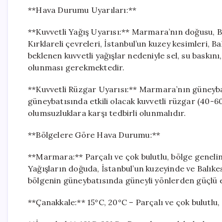
**Hava Durumu Uyarıları:**
**Kuvvetli Yağış Uyarısı:** Marmara’nın doğusu, Ba
Kırklareli çevreleri, İstanbul’un kuzey kesimleri, B
beklenen kuvvetli yağışlar nedeniyle sel, su baskın
olunması gerekmektedir.
**Kuvvetli Rüzgar Uyarısı:** Marmara’nın güneybat
güneybatısında etkili olacak kuvvetli rüzgar (40-
olumsuzluklara karşı tedbirli olunmalıdır.
**Bölgelere Göre Hava Durumu:**
**Marmara:** Parçalı ve çok bulutlu, bölge geneli
Yağışların doğuda, İstanbul’un kuzeyinde ve Balıkes
bölgenin güneybatısında güneyli yönlerden güçlü 
**Çanakkale:** 15°C, 20°C – Parçalı ve çok bulutlu