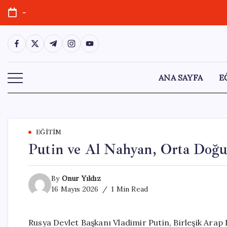
Skip
-
to
content
https://www.facebook.com/
https://twitter.com/
https://t.me/
https://www.instagram.com/
https://youtube.com/
ANA SAYFA
E
EĞITIM
Putin ve Al Nahyan, Orta Doğu
By
Onur Yıldız
16 Mayıs 2026
1 Min Read
Rusya Devlet Başkanı Vladimir Putin, Birleşik Ara