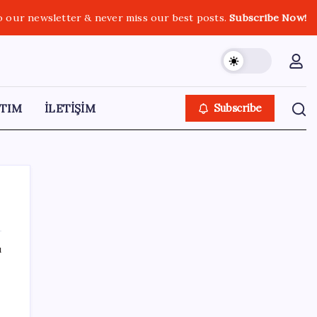
o our newsletter & never miss our best posts.
Subscribe Now!
TIM
İLETİŞİM
Subscribe
ı
SON YAZILAR
ABD’den Türk zeytinyağına vergi engeli:
İhracatçılardan acil çağrı