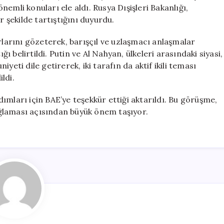
Doğu’daki
emli konuları ele aldı. Rusya Dışişleri Bakanlığı,
Gelişmeleri
r şekilde tartıştığını duyurdu.
Görüştü
için
rlarını gözeterek, barışçıl ve uzlaşmacı anlaşmalar
 belirtildi. Putin ve Al Nahyan, ülkeleri arasındaki siyasi,
yeti dile getirerek, iki tarafın da aktif ikili teması
ldi.
rdımları için BAE’ye teşekkür ettiği aktarıldı. Bu görüşme,
sağlaması açısından büyük önem taşıyor.