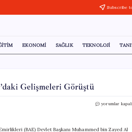
Subscribe t
ĞİTİM
EKONOMİ
SAĞLIK
TEKNOLOJİ
TANI
’daki Gelişmeleri Görüştü
Putin
yorumlar kapal
ve
Al
Nahyan,
Orta
p Emirlikleri (BAE) Devlet Başkanı Muhammed bin Zayed Al