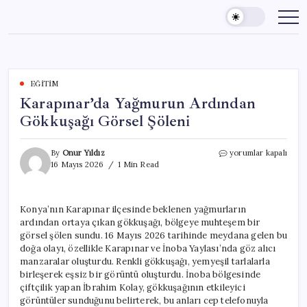
Skip
to
content
EĞITIM
Karapınar’da Yağmurun Ardından
Gökkuşağı Görsel Şöleni
Karapınar’da
By
Onur Yıldız
yorumlar kapalı
Yağmurun
16 Mayıs 2026
1 Min Read
Ardından
Gökkuşağı
Görsel
Konya’nın Karapınar ilçesinde beklenen yağmurların
Şöleni
ardından ortaya çıkan gökkuşağı, bölgeye muhteşem bir
için
görsel şölen sundu. 16 Mayıs 2026 tarihinde meydana gelen bu
doğa olayı, özellikle Karapınar ve İnoba Yaylası’nda göz alıcı
manzaralar oluşturdu. Renkli gökkuşağı, yemyeşil tarlalarla
birleşerek eşsiz bir görüntü oluşturdu. İnoba bölgesinde
çiftçilik yapan İbrahim Kolay, gökkuşağının etkileyici
görüntüler sunduğunu belirterek, bu anları cep telefonuyla