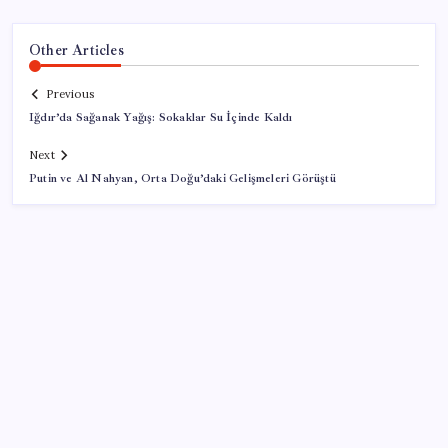
Other Articles
Previous
Iğdır’da Sağanak Yağış: Sokaklar Su İçinde Kaldı
Next
Putin ve Al Nahyan, Orta Doğu’daki Gelişmeleri Görüştü
SON YAZILAR
Katlanabilir telefonda incelik yarışı kızıştı: HONOR