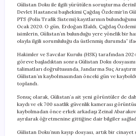
Gülistan Doku ile ilgili yürütülen soruşturma derin
Devlet Hastanesi başhekimi Çağdaş Özdemir’in Gül
PTS (Polis Trafik Sistemi) kayıtlarının bulunduğunu
Ocak 2020. O gün, Erdoğan Elaldı, Çağdaş Özdemir
isimlerin, Gülistan’ın bulunduğu yere yönelik bir 
olayla ilgili sorumluluğu da üstlenmiş durumda” ifad
Hakimler ve Savcılar Kurulu (HSK) tarafından 202
göreve başladıktan sonra Gülistan Doku dosyasını
talimatları doğrultusunda, Jandarma Suç Araştırma
Gülistan’ın kaybolmasından önceki gün ve kayboldu
toplandı.
Sonuç olarak, Gülistan’a ait yeni görüntüler de d
kaydı ve ek 700 saatlik güvenlik kamerası görüntüs
kaybolmadan önce erkek arkadaşı Zeinal Abarakov 
ayrılarak öğretmenine gittiğine dair bilgiler sağlad
Gülistan Doku’nun kayıp dosyası, artık bir cina