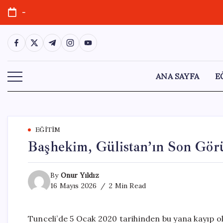
Skip
-
to
content
https://www.facebook.com/
https://twitter.com/
https://t.me/
https://www.instagram.com/
https://youtube.com/
ANA SAYFA
E
EĞITIM
Başhekim, Gülistan’ın Son Gör
By
Onur Yıldız
16 Mayıs 2026
2 Min Read
Tunceli’de 5 Ocak 2020 tarihinden bu yana kayıp ol