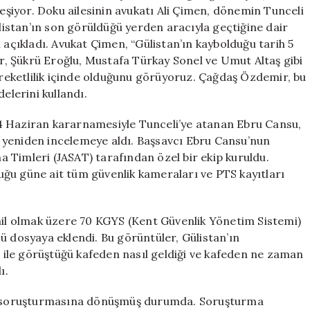
Geçiş
leşiyor. Doku ailesinin avukatı Ali Çimen, dönemin Tunceli
Yaptı!
istan’ın son görüldüğü yerden aracıyla geçtiğine dair
için
 açıkladı. Avukat Çimen, “Gülistan’ın kaybolduğu tarih 5
, Şükrü Eroğlu, Mustafa Türkay Sonel ve Umut Altaş gibi
hareketlilik içinde olduğunu görüyoruz. Çağdaş Özdemir, bu
elerini kullandı.
4 Haziran kararnamesiyle Tunceli’ye atanan Ebru Cansu,
 yeniden incelemeye aldı. Başsavcı Ebru Cansu’nun
 Timleri (JASAT) tarafından özel bir ekip kuruldu.
ğu güne ait tüm güvenlik kameraları ve PTS kayıtları
ahil olmak üzere 70 KGYS (Kent Güvenlik Yönetim Sistemi)
ü dosyaya eklendi. Bu görüntüler, Gülistan’ın
ile görüştüğü kafeden nasıl geldiği ve kafeden ne zaman
ı.
yet soruşturmasına dönüşmüş durumda. Soruşturma