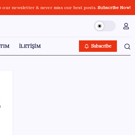
o our newsletter & never miss our best posts.
Subscribe Now!
TIM
İLETİŞİM
Subscribe
ı
SON YAZILAR
Yunanistan’dan Marmaris’e 2 bin 768 kişi
birden akın etti