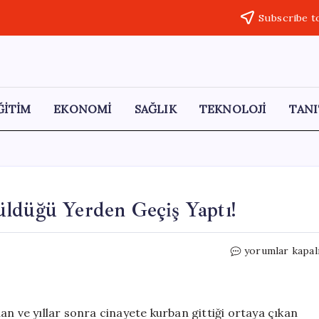
Subscribe t
ĞİTİM
EKONOMİ
SAĞLIK
TEKNOLOJİ
TANI
üldüğü Yerden Geçiş Yaptı!
Başhekim,
yorumlar kapal
Gülistan’ın
Son
Görüldüğü
Yerden
an ve yıllar sonra cinayete kurban gittiği ortaya çıkan