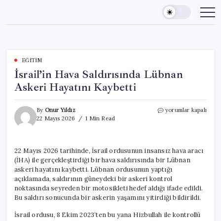
Skip
to
content
EĞITIM
İsrail’in Hava Saldırısında Lübnan
Askeri Hayatını Kaybetti
İsrail’in
By
Onur Yıldız
yorumlar kapalı
Hava
22 Mayıs 2026
1 Min Read
Saldırısında
Lübnan
Askeri
22 Mayıs 2026 tarihinde, İsrail ordusunun insansız hava aracı
Hayatını
(İHA) ile gerçekleştirdiği bir hava saldırısında bir Lübnan
Kaybetti
için
askeri hayatını kaybetti. Lübnan ordusunun yaptığı
açıklamada, saldırının güneydeki bir askeri kontrol
noktasında seyreden bir motosikleti hedef aldığı ifade edildi.
Bu saldırı sonucunda bir askerin yaşamını yitirdiği bildirildi.
İsrail ordusu, 8 Ekim 2023’ten bu yana Hizbullah ile kontrollü