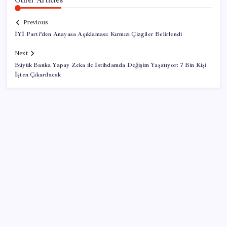
Previous
İYİ Parti’den Anayasa Açıklaması: Kırmızı Çizgiler Belirlendi
Next
Büyük Banka Yapay Zeka ile İstihdamda Değişim Yaşatıyor: 7 Bin Kişi
İşten Çıkarılacak
SON YAZILAR
AB’den 348 uyduluk güvenlik iletişim ağına onay
Katlanabilir telefonda incelik yarışı kızıştı: HONOR