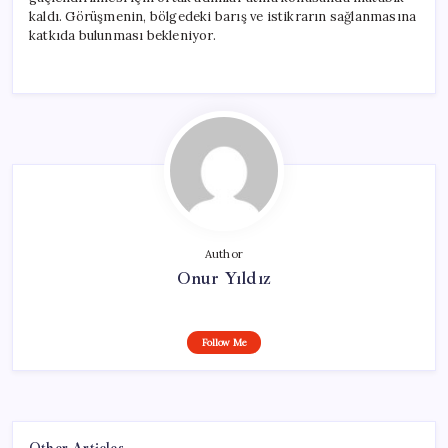
Gerçekleştirdi
kaldı. Görüşmenin, bölgedeki barış ve istikrarın sağlanmasına
için
katkıda bulunması bekleniyor.
Author
Onur Yıldız
Follow Me
Other Articles