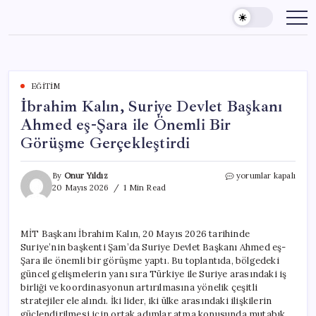
Skip
to
content
EĞITIM
İbrahim Kalın, Suriye Devlet Başkanı
Ahmed eş-Şara ile Önemli Bir
Görüşme Gerçekleştirdi
İbrahim
By
Onur Yıldız
yorumlar kapalı
Kalın,
20 Mayıs 2026
1 Min Read
Suriye
Devlet
Başkanı
MİT Başkanı İbrahim Kalın, 20 Mayıs 2026 tarihinde
Ahmed
Suriye’nin başkenti Şam’da Suriye Devlet Başkanı Ahmed eş-
eş-
Şara
Şara ile önemli bir görüşme yaptı. Bu toplantıda, bölgedeki
ile
güncel gelişmelerin yanı sıra Türkiye ile Suriye arasındaki iş
Önemli
birliği ve koordinasyonun artırılmasına yönelik çeşitli
Bir
stratejiler ele alındı. İki lider, iki ülke arasındaki ilişkilerin
Görüşme
güçlendirilmesi için ortak adımlar atma konusunda mutabık