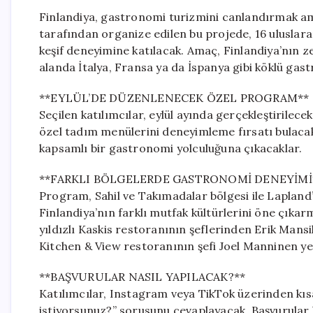
Finlandiya, gastronomi turizmini canlandırmak amac
tarafından organize edilen bu projede, 16 uluslara
keşif deneyimine katılacak. Amaç, Finlandiya’nın 
alanda İtalya, Fransa ya da İspanya gibi köklü gast
**EYLÜL’DE DÜZENLENECEK ÖZEL PROGRAM**
Seçilen katılımcılar, eylül ayında gerçekleştirilece
özel tadım menülerini deneyimleme fırsatı bulacak
kapsamlı bir gastronomi yolculuğuna çıkacaklar.
**FARKLI BÖLGELERDE GASTRONOMİ DENEYİMİ
Program, Sahil ve Takımadalar bölgesi ile Lapland’ı
Finlandiya’nın farklı mutfak kültürlerini öne çıka
yıldızlı Kaskis restoranının şeflerinden Erik Man
Kitchen & View restoranının şefi Joel Manninen ye
**BAŞVURULAR NASIL YAPILACAK?**
Katılımcılar, Instagram veya TikTok üzerinden kısa
istiyorsunuz?” sorusunu cevaplayacak. Başvurular bir