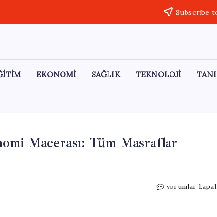
Subscribe t
ĞİTİM
EKONOMİ
SAĞLIK
TEKNOLOJİ
TANI
nomi Macerası: Tüm Masraflar
Finlandiya’da
yorumlar kapal
4
Günlük
Gastronomi