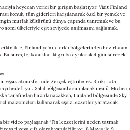
Macerası:
ıyla heyecan verici bir girişim başlatıyor. Visit Finland
Tüm
rası konuk, tüm giderleri karşılanarak özel bir yemek ve
Masraflar
zengin mutfak kültürünü dünya çapında tanıtmak ve bu
Karşılanıyor!
ronomi ülkeleriyle eşit seviyede anılmasını sağlamak.
için
k etkinlikte, Finlandiya’nın farklı bölgelerinden hazırlanan
. Bu süreçte, konuklar iki gruba ayrılarak 4 gün sürecek
**
n eşsiz atmosferinde gerçekleştirilecek. Bu iki rota,
rmayı hedefliyor. Sahil bölgesinde sunulacak menü, Michelin
sikka tarafından hazırlanacakken, Lapland bölgesinde Sky
rel malzemeleri kullanarak eşsiz lezzetler yaratacak.
 bir video paylaşarak “Fin lezzetlerini neden tatmak
eysel veya çift olarak yapılabilir ve 18 Mayıs ile 9