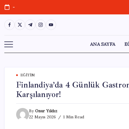
Skip
-
to
content
https://www.facebook.com/
https://twitter.com/
https://t.me/
https://www.instagram.com/
https://youtube.com/
ANA SAYFA
E
EĞITIM
Finlandiya’da 4 Günlük Gastro
Karşılanıyor!
By
Onur Yıldız
22 Mayıs 2026
1 Min Read