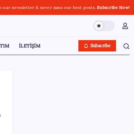
o our newsletter & never miss our best posts.
Subscribe Now!
TIM
İLETİŞİM
Subscribe
SON YAZILAR
ı
Yunanistan’dan Marmaris’e 2 bin 768 kişi
birden akın etti