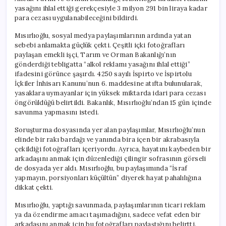
yasağını ihlal ettiği gerekçesiyle 3 milyon 291 bin liraya kadar
para cezası uygulanabileceğini bildirdi.
Mısırlıoğlu, sosyal medya paylaşımlarının ardında yatan
sebebi anlamakta güçlük çekti. Çeşitli içki fotoğrafları
paylaşan emekli işçi, Tarım ve Orman Bakanlığı’nın
gönderdiği tebligatta “alkol reklamı yasağını ihlal ettiği”
ifadesini görünce şaşırdı. 4250 sayılı İspirto ve İspirtolu
İçkiler İnhisarı Kanunu’nun 6. maddesine atıfta bulunularak,
yasaklara uymayanlar için yüksek miktarda idari para cezası
öngörüldüğü belirtildi. Bakanlık, Mısırlıoğlu’ndan 15 gün içinde
savunma yapmasını istedi.
Soruşturma dosyasında yer alan paylaşımlar, Mısırlıoğlu’nun
elinde bir rakı bardağı ve yanında bira içen bir akrabasıyla
çekildiği fotoğrafları içeriyordu. Ayrıca, hayatını kaybeden bir
arkadaşını anmak için düzenlediği çilingir sofrasının görseli
de dosyada yer aldı. Mısırlıoğlu, bu paylaşımında “İsraf
yapmayın, porsiyonları küçültün” diyerek hayat pahalılığına
dikkat çekti.
Mısırlıoğlu, yaptığı savunmada, paylaşımlarının ticari reklam
ya da özendirme amacı taşımadığını, sadece vefat eden bir
arkadaşını anmak için bu fotoğrafları paylaştığını belirtti.