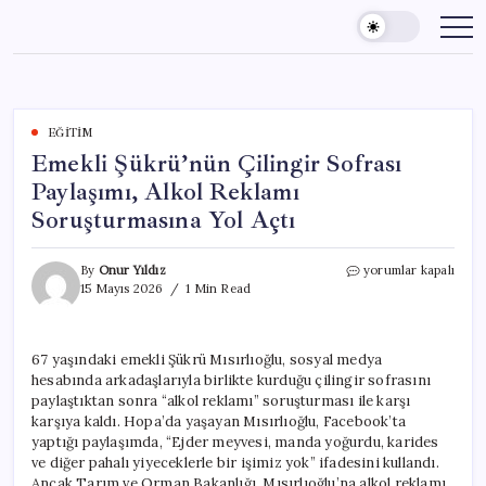
Skip
to
content
EĞITIM
Emekli Şükrü’nün Çilingir Sofrası
Paylaşımı, Alkol Reklamı
Soruşturmasına Yol Açtı
Emekli
By
Onur Yıldız
yorumlar kapalı
Şükrü’nün
15 Mayıs 2026
1 Min Read
Çilingir
Sofrası
Paylaşımı,
67 yaşındaki emekli Şükrü Mısırlıoğlu, sosyal medya
Alkol
hesabında arkadaşlarıyla birlikte kurduğu çilingir sofrasını
Reklamı
Soruşturmasına
paylaştıktan sonra “alkol reklamı” soruşturması ile karşı
Yol
karşıya kaldı. Hopa’da yaşayan Mısırlıoğlu, Facebook’ta
Açtı
yaptığı paylaşımda, “Ejder meyvesi, manda yoğurdu, karides
için
ve diğer pahalı yiyeceklerle bir işimiz yok” ifadesini kullandı.
Ancak Tarım ve Orman Bakanlığı, Mısırlıoğlu’na alkol reklamı