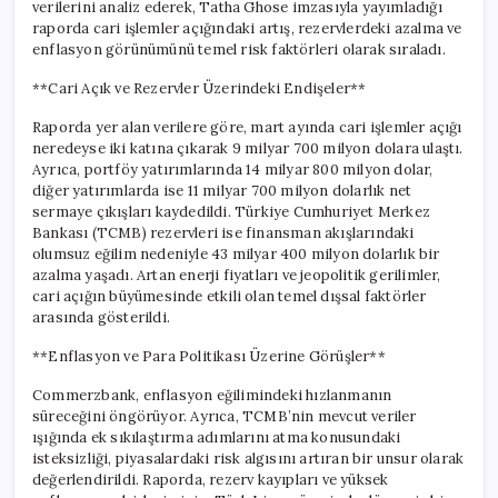
verilerini analiz ederek, Tatha Ghose imzasıyla yayımladığı
raporda cari işlemler açığındaki artış, rezervlerdeki azalma ve
enflasyon görünümünü temel risk faktörleri olarak sıraladı.
**Cari Açık ve Rezervler Üzerindeki Endişeler**
Raporda yer alan verilere göre, mart ayında cari işlemler açığı
neredeyse iki katına çıkarak 9 milyar 700 milyon dolara ulaştı.
Ayrıca, portföy yatırımlarında 14 milyar 800 milyon dolar,
diğer yatırımlarda ise 11 milyar 700 milyon dolarlık net
sermaye çıkışları kaydedildi. Türkiye Cumhuriyet Merkez
Bankası (TCMB) rezervleri ise finansman akışlarındaki
olumsuz eğilim nedeniyle 43 milyar 400 milyon dolarlık bir
azalma yaşadı. Artan enerji fiyatları ve jeopolitik gerilimler,
cari açığın büyümesinde etkili olan temel dışsal faktörler
arasında gösterildi.
**Enflasyon ve Para Politikası Üzerine Görüşler**
Commerzbank, enflasyon eğilimindeki hızlanmanın
süreceğini öngörüyor. Ayrıca, TCMB’nin mevcut veriler
ışığında ek sıkılaştırma adımlarını atma konusundaki
isteksizliği, piyasalardaki risk algısını artıran bir unsur olarak
değerlendirildi. Raporda, rezerv kayıpları ve yüksek