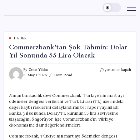
Skip
to
content
HABER
Commerzbank’tan Şok Tahmin: Dolar
Yıl Sonunda 55 Lira Olacak
Commerzbank’tan
By
Onur Yıldız
yorumlar kapalı
Şok
15 Mayıs 2026
1 Min Read
Tahmin:
Dolar
Yıl
Alman bankacılık devi Commerzbank, Türkiye’nin mart ayı
Sonunda
ödemeler dengesi verilerini ve Türk Lirası (TL) üzerindeki
55
Lira
değer kaybı risklerini detaylandıran bir rapor yayımladı.
Olacak
Banka, yıl sonunda Dolar/TL kurunun 55 lira seviyesine
için
ulaşacağını öngörüyor. İşte Commerzbank’ın Türkiye
ekonomisine dair değerlendirmeleri.
Commerzbank, Türkiye’nin mart ayı ödemeler dengesi