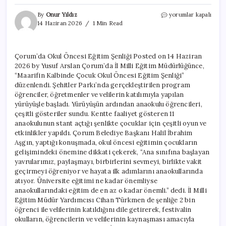
Çorum’da
By
Onur Yıldız
yorumlar kapalı
Okul
14 Haziran 2026
1 Min Read
Öncesi
Eğitim
Şenliği
Çorum’da Okul Öncesi Eğitim Şenliği Posted on 14 Haziran
için
2026 by Yusuf Arslan Çorum’da İl Milli Eğitim Müdürlüğünce,
“Maarifin Kalbinde Çocuk Okul Öncesi Eğitim Şenliği”
düzenlendi. Şehitler Parkı’nda gerçekleştirilen program
öğrenciler, öğretmenler ve velilerin katılımıyla yapılan
yürüyüşle başladı. Yürüyüşün ardından anaokulu öğrencileri,
çeşitli gösteriler sundu. Kentte faaliyet gösteren 11
anaokulunun stant açtığı şenlikte çocuklar için çeşitli oyun ve
etkinlikler yapıldı. Çorum Belediye Başkanı Halil İbrahim
Aşgın, yaptığı konuşmada, okul öncesi eğitimin çocukların
gelişimindeki önemine dikkati çekerek, “Ana sınıfına başlayan
yavrularımız, paylaşmayı, birbirlerini sevmeyi, birlikte vakit
geçirmeyi öğreniyor ve hayata ilk adımlarını anaokullarında
atıyor. Üniversite eğitimi ne kadar önemliyse
anaokullarındaki eğitim de en az o kadar önemli.” dedi. İl Milli
Eğitim Müdür Yardımcısı Cihan Türkmen de şenliğe 2 bin
öğrenci ile velilerinin katıldığını dile getirerek, festivalin
okulların, öğrencilerin ve velilerinin kaynaşması amacıyla