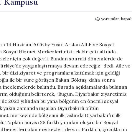
et Kampüsü
Diyarbakır’a
yorumlar kapal
Yeni
Sosyal
Hizmet
Kampüsü
n 14 Haziran 2026 by Yusuf Arslan AİLE ve Sosyal
için
Sosyal Hizmet Merkezlerimizi tek bir çatı altında
bizler için çok değerli. Bundan sonraki dönemlerde de
rkiye’de yaygınlaştırmaya devam edeceğiz” dedi. Aile ve
ir dizi ziyaret ve programlara katılmak için geldiği
luoğlu ile bir süre görüşen Bakan Göktaş, daha sonra
a incelemelerde bulundu. Burada açıklamalarda bulunan
rım olduğunu belirterek, “Bugün, Diyarbakır ziyaretimiz
z ile 2023 yılından bu yana bölgenin en önemli sosyal
k yakın zamanda inşallah Diyarbakırlı bütün
et merkezinde bölgenin ilk, aslında Diyarbakır’ın ilk
eli. Toplam burası 28 farklı yapıdan oluşan bir Sosyal
 becerileri olan merkezleri de var. Parkları, çocukların