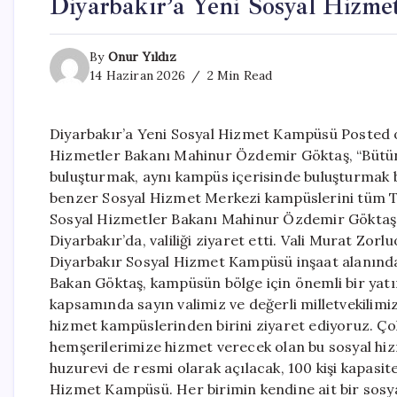
Diyarbakır’a Yeni Sosyal Hizm
By
Onur Yıldız
14 Haziran 2026
2 Min Read
Diyarbakır’a Yeni Sosyal Hizmet Kampüsü Posted o
Hizmetler Bakanı Mahinur Özdemir Göktaş, “Bütün 
buluşturmak, aynı kampüs içerisinde buluşturmak 
benzer Sosyal Hizmet Merkezi kampüslerini tüm Tü
Sosyal Hizmetler Bakanı Mahinur Özdemir Göktaş, b
Diyarbakır’da, valiliği ziyaret etti. Vali Murat Zor
Diyarbakır Sosyal Hizmet Kampüsü inşaat alanınd
Bakan Göktaş, kampüsün bölge için önemli bir yatı
kapsamında sayın valimiz ve değerli milletvekilimi
hizmet kampüslerinden birini ziyaret ediyoruz. Ço
hemşerilerimize hizmet verecek olan bu sosyal hizm
huzurevi de resmi olarak açılacak, 100 kişi kapasit
Hizmet Kampüsü. Her birimin kendine ait bir sosyal