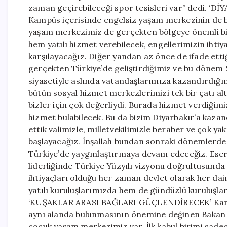
zaman geçirebileceği spor tesisleri var” dedi.
Kampüs içerisinde engelsiz yaşam merkezinin de 
yaşam merkezimiz de gerçekten bölgeye önemli bir
hem yatılı hizmet verebilecek, engellerimizin ihtiy
karşılayacağız. Diğer yandan az önce de ifade ettiğ
gerçekten Türkiye’de geliştirdiğimiz ve bu dönem
siyasetiyle aslında vatandaşlarımıza kazandırdığım
bütün sosyal hizmet merkezlerimizi tek bir çatı a
bizler için çok değerliydi. Burada hizmet verdiğim
hizmet bulabilecek. Bu da bizim Diyarbakır’a kazan
ettik valimizle, milletvekilimizle beraber ve çok y
başlayacağız. İnşallah bundan sonraki dönemlerd
Türkiye’de yaygınlaştırmaya devam edeceğiz. Ese
liderliğinde Türkiye Yüzyılı vizyonu doğrultusun
ihtiyaçları olduğu her zaman devlet olarak her da
yatılı kuruluşlarımızda hem de gündüzlü kuruluşl
‘KUŞAKLAR ARASI BAĞLARI GÜÇLENDİRECEK’ Kampüs
aynı alanda bulunmasının önemine değinen Bakan Gök
çocuk yaşam merkezimiz var. İlk kabul birimi sade