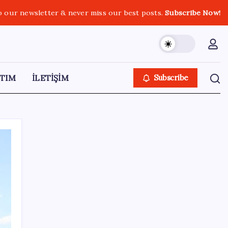
o our newsletter & never miss our best posts.
Subscribe Now!
TIM
İLETİŞİM
Subscribe
SON YAZILAR
ABD’den Türk zeytinyağına vergi engeli:
İhracatçılardan acil çağrı