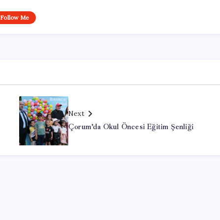
Follow Me
Next
Çorum’da Okul Öncesi Eğitim Şenliği