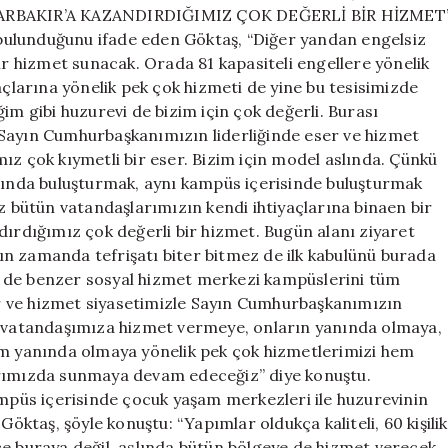
 ‘DİYARBAKIR’A KAZANDIRDIĞIMIZ ÇOK DEĞERLİ BİR HİZMET
bulunduğunu ifade eden Göktaş, “Diğer yandan engelsiz
 hizmet sunacak. Orada 81 kapasiteli engellere yönelik
açlarına yönelik pek çok hizmeti de yine bu tesisimizde
im gibi huzurevi de bizim için çok değerli. Burası
 Sayın Cumhurbaşkanımızın liderliğinde eser ve hizmet
ız çok kıymetli bir eser. Bizim için model aslında. Çünkü
ltında buluşturmak, aynı kampüs içerisinde buluşturmak
iz bütün vatandaşlarımızın kendi ihtiyaçlarına binaen bir
dırdığımız çok değerli bir hizmet. Bugün alanı ziyaret
akın zamanda tefrişatı biter bitmez de ilk kabulünü burada
e de benzer sosyal hizmet merkezi kampüslerini tüm
r ve hizmet siyasetimizle Sayın Cumhurbaşkanımızın
da vatandaşımıza hizmet vermeye, onların yanında olmaya,
im yanında olmaya yönelik pek çok hizmetlerimizi hem
arımızda sunmaya devam edeceğiz” diye konuştu.
 içerisinde çocuk yaşam merkezleri ile huzurevinin
taş, şöyle konuştu: “Yapımlar oldukça kaliteli, 60 kişilik
ce buraya değil, aslında bütün bölgeye de hizmet verecek