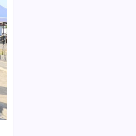
Fazla sodyum sinsice sağlığı olumsuz
etkiliyor! Tansiyonu yükseltip vücuda su
tutturuyor
Yunanistan’dan Marmaris’e 2 bin 768 kişi
birden akın etti
Mohamed Salah transferi borsayı salladı:
Trabzonspor hisseleri uçuşa geçti
AB’den Karar: Yapay Zeka İçerikleri Artık
Etiketlenecek
YENİ Parti Eskişehir’de resmen kuruldu:
Talat Yalaz’dan ‘kale’ vurgusu
AMD Radeon RX 9050 Performansı ile Üzdü
Haziran ayı dış ticaret karnesi belli oldu:
Türkiye’nin en çok ticaret yaptığı ülkeler
hangileri?
Yollara sünger döşemeye başladır