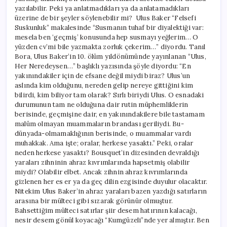
yazılabilir. Peki ya anlatmadıkları ya da anlatamadıkları
üzerine de bir şeyler söylenebilir mi? Ulus Baker “Felsefi
Suskunluk” makalesinde “Susmanın tuhaf bir diyalektiği var:
mesela ben ‘geçmiş’ konusunda hep susmayı yeğlerim… O
yüzden cv’mi bile yazmakta zorluk çekerim…” diyordu. Tanıl
Bora, Ulus Baker’in 10. ölüm yıldönümünde yayınlanan “Ulus,
Her Neredeysen…” başlıklı yazısında şöyle diyordu: “En
yakınındakiler için de efsane değil miydi biraz? Ulus’un
aslında kim olduğunu, nereden gelip nereye gittiğini kim
bilirdi, kim biliyor tam olarak? Sırlı biriydi Ulus. O esnadaki
durumunun tam ne olduğuna dair rutin müphemliklerin
berisinde, geçmişine dair, en yakınındakilere bile tastamam
malûm olmayan muammaların brandası geriliydi. Bu-
dünyada-olmamaklığının berisinde, o muammalar vardı
muhakkak. Ama işte; oralar, herkese yasaktı.” Peki, oralar
neden herkese yasaktı? Bousquet’in dizesinden devraldığı
yaraları zihninin ahraz kıvrımlarında hapsetmiş olabilir
miydi? Olabilir elbet. Ancak zihnin ahraz kıvrımlarında
gizlenen her es er ya da geç dilin ezgisinde duyulur olacaktır.
Nitekim Ulus Baker’in ahraz yaraları bazen yazdığı satırların
arasına bir mülteci gibi sızarak görünür olmuştur.
Bahsettiğim mülteci satırlar şiir desem hatırının kalacağı,
nesir desem gönül koyacağı “Kumgüzeli”nde yer almıştır. Ben