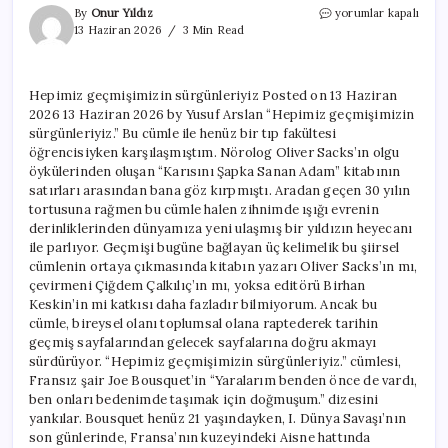
Hepimiz
By
Onur Yıldız
yorumlar kapalı
geçmişimizin
13 Haziran 2026
3 Min Read
sürgünleriyiz
için
Hepimiz geçmişimizin sürgünleriyiz Posted on 13 Haziran
2026 13 Haziran 2026 by Yusuf Arslan “Hepimiz geçmişimizin
sürgünleriyiz.” Bu cümle ile henüz bir tıp fakültesi
öğrencisiyken karşılaşmıştım. Nörolog Oliver Sacks’ın olgu
öykülerinden oluşan “Karısını Şapka Sanan Adam” kitabının
satırları arasından bana göz kırpmıştı. Aradan geçen 30 yılın
tortusuna rağmen bu cümle halen zihnimde ışığı evrenin
derinliklerinden dünyamıza yeni ulaşmış bir yıldızın heyecanı
ile parlıyor. Geçmişi bugüne bağlayan üç kelimelik bu şiirsel
cümlenin ortaya çıkmasında kitabın yazarı Oliver Sacks’ın mı,
çevirmeni Çiğdem Çalkılıç’ın mı, yoksa editörü Birhan
Keskin’in mi katkısı daha fazladır bilmiyorum. Ancak bu
cümle, bireysel olanı toplumsal olana raptederek tarihin
geçmiş sayfalarından gelecek sayfalarına doğru akmayı
sürdürüyor. “Hepimiz geçmişimizin sürgünleriyiz.” cümlesi,
Fransız şair Joe Bousquet’in “Yaralarım benden önce de vardı,
ben onları bedenimde taşımak için doğmuşum.” dizesini
yankılar. Bousquet henüz 21 yaşındayken, I. Dünya Savaşı’nın
son günlerinde, Fransa’nın kuzeyindeki Aisne hattında