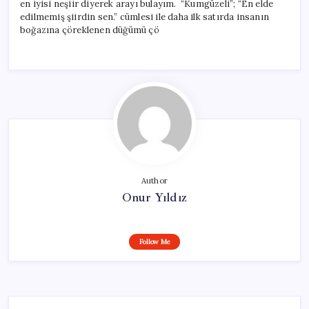
en iyisi neşiir diyerek arayı bulayım. “Kumgüzeli”; “En elde
edilmemiş şiirdin sen.” cümlesi ile daha ilk satırda insanın
boğazına çöreklenen düğümü çö
Author
Onur Yıldız
Follow Me