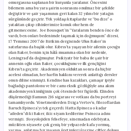
omurgasına saplanan bir kurşunla yaralanır. Öncesini
bilemem ama bu yara şairin sonrasını onulmaz bir şekilde
değiştirir ve şair yaşamının geri kalan 32 yılını bir yatağın
sürgününde geçirir. Tek yoldaşı kitaplardır ve “bu dize” o
yataktan çıkıp zihinlerimize konuk olur hem de
gitmemecesine. Joe Bousquet’in “Yaralarım benden önce de
vardı, ben onları bedenimde taşımak için doğmuşum” dizesi,
17 Temmuz 2007’de Birikim dergisinde Ulus Baker’in
satırlarına da başlık olur. Kıbrıs’ta yaşayan bir ailenin çocuğu
olan Baker, benim için hâlâ muamma olan bir nedenle,
Leningrad’da doğmuştur. Psikiyatr bir baba ile şair bir
annenin oğlu olan Baker, çocukluğunu ve ilk gençliğini
Kıbrıs’ta geçirir. Akademisyen olduktan sonra da hiçbir
acelesi olmadan, her harfin hakkını vererek anlattığı dersler
onun diline sinmişti. Kendine has kazakları, çamaşır ipiyle
bağladığı pantolonu ve bir camı eksik gözlüğüyle ana akım
akademisyen kimliğinin çok ötesinde bir figürdü. Elinden
düşürmediği Samsun 216 sigarası ve votkası da bu portreyi
tamamlıyordu. Yönetmenlerden Dziga Vertov’u, filozoflardan
Baruch Spinoza’yı tek geçerdi. Hatta Spinoza o kadar
“aileden”di ki Baker, ikiz siyam kedilerine Psinoza adını
vermişti. Sosyolojiden felsefeye, sinemadan edebiyata,
müzikten siyasete çok geniş bir yelpazede kafa yormuş,
yazmış, anlatmış bir insanın üretimleri üzerine ciltler dolusu