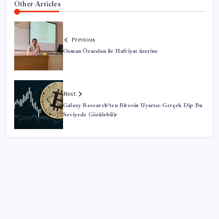
Other Articles
Previous
Osman Özarslan ile Hafriyat üzerine
Next
Galaxy Research’ten Bitcoin Uyarısı: Gerçek Dip Bu
Seviyede Görülebilir