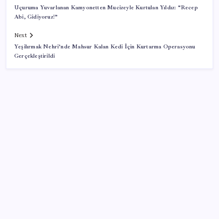
Uçuruma Yuvarlanan Kamyonetten Mucizeyle Kurtulan Yıldız: “Recep
Abi, Gidiyoruz!”
Next
Yeşilırmak Nehri’nde Mahsur Kalan Kedi İçin Kurtarma Operasyonu
Gerçekleştirildi
SON YAZILAR
ABD’den Türk zeytinyağına vergi engeli:
İhracatçılardan acil çağrı
Fazla sodyum sinsice sağlığı olumsuz etkiliyor!