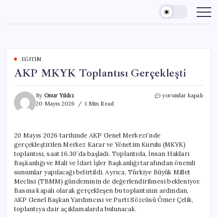
Skip
to
content
EĞITIM
AKP MKYK Toplantısı Gerçekleşti
AKP
By
Onur Yıldız
yorumlar kapalı
MKYK
20 Mayıs 2026
1 Min Read
Toplantısı
Gerçekleşti
için
20 Mayıs 2026 tarihinde AKP Genel Merkezi’nde
gerçekleştirilen Merkez Karar ve Yönetim Kurulu (MKYK)
toplantısı, saat 16.30’da başladı. Toplantıda, İnsan Hakları
Başkanlığı ve Mali ve İdari İşler Başkanlığı tarafından önemli
sunumlar yapılacağı belirtildi. Ayrıca, Türkiye Büyük Millet
Meclisi (TBMM) gündeminin de değerlendirilmesi bekleniyor.
Basına kapalı olarak gerçekleşen bu toplantının ardından,
AKP Genel Başkan Yardımcısı ve Parti Sözcüsü Ömer Çelik,
toplantıya dair açıklamalarda bulunacak.