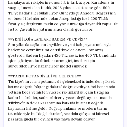
karşılayarak rakiplerine önemli bir fark atıyor. Karadeniz’in
vazgeçilmezi olan fındık, 2026 yılında kalitesine göre 500
TL’ye kadar alıcı bulabiliyor. Güneydoğu Anadolu Bölgesi’nin
en önemli ürünlerinden olan Antep fıstığı ise 1.200 TL’lik
fiyatıyla çiftçilerini mutlu ediyor. Kuraklığa dayanıklı yapısı ile
fıstık, güvenli bir yatırım aracı olarak görülüyor.
**YENİ İLGİ ALANLARI: BADEM VE CEVİZ**
Son yıllarda sağlanan teşvikler ve yeni bahçe yatırımlarıyla
badem ve ceviz üretimi de Türkiye’de önemli bir artış
gösterdi. Badem fiyatları 450 TL, ceviz ise 400 TL bandında
işlem görüyor. Bu ürünler, tarım girişimcileri için
sürdürülebilir ve kazançlı bir model sunuyor.
**TARIM POTANSİYELİ VE GELECEK**
Türkiye’nin tarım potansiyeli, geleneksel ürünlerden yüksek
katma değerli “süper gıdalara” doğru evriliyor. Yol kenarında
yetişen koca yemişten yüksek rakımlardaki çam fıstığına
kadar bu ürünler, sadece birer yiyecek değil, aynı zamanda
Türkiye’nin döviz kazanımına katkıda bulunan değerli
kaynaklar haline geldi. Doğru planlama ve modern tarım
teknikleriyle bu “doğal altınlar”, Anadolu çiftçisini küresel
pazarda güçlü bir oyuncu yapmaya devam ediyor.