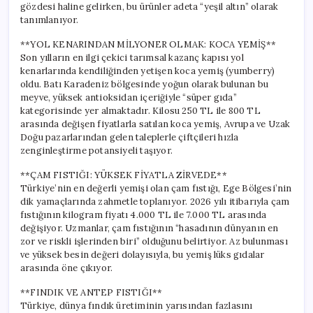
gözdesi haline gelirken, bu ürünler adeta “yeşil altın” olarak
tanımlanıyor.
**YOL KENARINDAN MİLYONER OLMAK: KOCA YEMİŞ**
Son yılların en ilgi çekici tarımsal kazanç kapısı yol
kenarlarında kendiliğinden yetişen koca yemiş (yumberry)
oldu. Batı Karadeniz bölgesinde yoğun olarak bulunan bu
meyve, yüksek antioksidan içeriğiyle “süper gıda”
kategorisinde yer almaktadır. Kilosu 250 TL ile 800 TL
arasında değişen fiyatlarla satılan koca yemiş, Avrupa ve Uzak
Doğu pazarlarından gelen taleplerle çiftçileri hızla
zenginleştirme potansiyeli taşıyor.
**ÇAM FISTIĞI: YÜKSEK FİYATLA ZİRVEDE**
Türkiye’nin en değerli yemişi olan çam fıstığı, Ege Bölgesi’nin
dik yamaçlarında zahmetle toplanıyor. 2026 yılı itibarıyla çam
fıstığının kilogram fiyatı 4.000 TL ile 7.000 TL arasında
değişiyor. Uzmanlar, çam fıstığının “hasadının dünyanın en
zor ve riskli işlerinden biri” olduğunu belirtiyor. Az bulunması
ve yüksek besin değeri dolayısıyla, bu yemiş lüks gıdalar
arasında öne çıkıyor.
**FINDIK VE ANTEP FISTIĞI**
Türkiye, dünya fındık üretiminin yarısından fazlasını