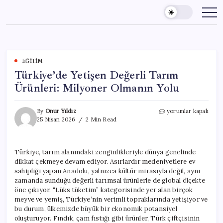
Skip
to
content
EĞITIM
Türkiye’de Yetişen Değerli Tarım
Ürünleri: Milyoner Olmanın Yolu
Türkiye’de
By
Onur Yıldız
yorumlar kapalı
Yetişen
25 Nisan 2026
2 Min Read
Değerli
Tarım
Ürünleri:
Türkiye, tarım alanındaki zenginlikleriyle dünya genelinde
Milyoner
dikkat çekmeye devam ediyor. Asırlardır medeniyetlere ev
Olmanın
Yolu
sahipliği yapan Anadolu, yalnızca kültür mirasıyla değil, aynı
için
zamanda sunduğu değerli tarımsal ürünlerle de global ölçekte
öne çıkıyor. “Lüks tüketim” kategorisinde yer alan birçok
meyve ve yemiş, Türkiye’nin verimli topraklarında yetişiyor ve
bu durum, ülkemizde büyük bir ekonomik potansiyel
oluşturuyor. Fındık, çam fıstığı gibi ürünler, Türk çiftçisinin