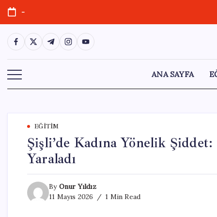
Skip
-
to
content
https://www.facebook.com/
https://twitter.com/
https://t.me/
https://www.instagram.com/
https://youtube.com/
ANA SAYFA
E
EĞITIM
Şişli’de Kadına Yönelik Şiddet:
Yaraladı
By
Onur Yıldız
11 Mayıs 2026
1 Min Read