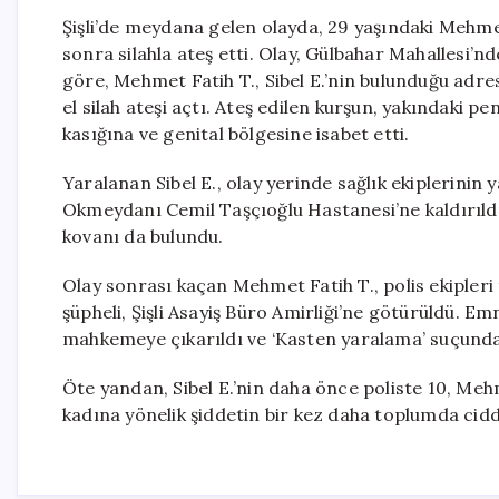
Şişli’de meydana gelen olayda, 29 yaşındaki Mehmet Fa
sonra silahla ateş etti. Olay, Gülbahar Mahallesi’nd
göre, Mehmet Fatih T., Sibel E.’nin bulunduğu adre
el silah ateşi açtı. Ateş edilen kurşun, yakındaki 
kasığına ve genital bölgesine isabet etti.
Yaralanan Sibel E., olay yerinde sağlık ekiplerinin y
Okmeydanı Cemil Taşçıoğlu Hastanesi’ne kaldırıldı.
kovanı da bulundu.
Olay sonrası kaçan Mehmet Fatih T., polis ekipleri
şüpheli, Şişli Asayiş Büro Amirliği’ne götürüldü. 
mahkemeye çıkarıldı ve ‘Kasten yaralama’ suçunda
Öte yandan, Sibel E.’nin daha önce poliste 10, Mehme
kadına yönelik şiddetin bir kez daha toplumda cid