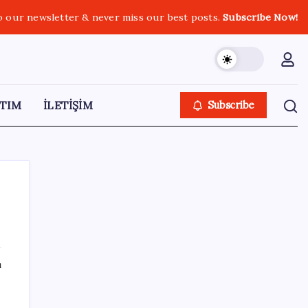
o our newsletter & never miss our best posts.
Subscribe Now!
TIM
İLETİŞİM
Subscribe
SON YAZILAR
ı
Fazla sodyum sinsice sağlığı olumsuz
etkiliyor! Tansiyonu yükseltip vücuda su