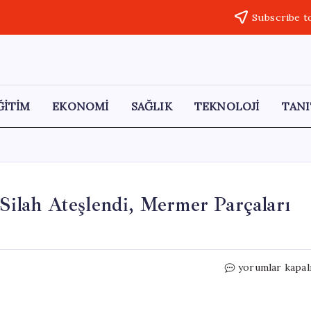
Subscribe t
ĞİTİM
EKONOMİ
SAĞLIK
TEKNOLOJİ
TANI
 Silah Ateşlendi, Mermer Parçaları
Şişli’de
yorumlar kapal
Kadına
Yönelik
Şiddet: