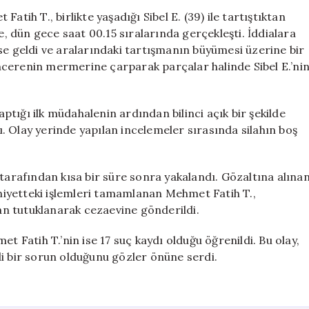
Silah
tih T., birlikte yaşadığı Sibel E. (39) ile tartıştıktan
Ateşlendi,
e, dün gece saat 00.15 sıralarında gerçekleşti. İddialara
Mermer
se geldi ve aralarındaki tartışmanın büyümesi üzerine bir
Parçaları
pencerenin mermerine çarparak parçalar halinde Sibel E.’ni
Yaraladı
için
aptığı ilk müdahalenin ardından bilinci açık bir şekilde
 Olay yerinde yapılan incelemeler sırasında silahın boş
 tarafından kısa bir süre sonra yakalandı. Gözaltına alına
Emniyetteki işlemleri tamamlanan Mehmet Fatih T.,
n tutuklanarak cezaevine gönderildi.
t Fatih T.’nin ise 17 suç kaydı olduğu öğrenildi. Bu olay,
di bir sorun olduğunu gözler önüne serdi.