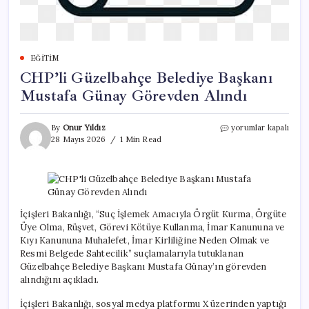
EĞITIM
CHP’li Güzelbahçe Belediye Başkanı
Mustafa Günay Görevden Alındı
CHP’li
By
Onur Yıldız
yorumlar kapalı
Güzelbahçe
28 Mayıs 2026
1 Min Read
Belediye
Başkanı
Mustafa
Günay
Görevden
Alındı
İçişleri Bakanlığı, “Suç İşlemek Amacıyla Örgüt Kurma, Örgüte
için
Üye Olma, Rüşvet, Görevi Kötüye Kullanma, İmar Kanununa ve
Kıyı Kanununa Muhalefet, İmar Kirliliğine Neden Olmak ve
Resmi Belgede Sahtecilik” suçlamalarıyla tutuklanan
Güzelbahçe Belediye Başkanı Mustafa Günay’ın görevden
alındığını açıkladı.
İçişleri Bakanlığı, sosyal medya platformu X üzerinden yaptığı