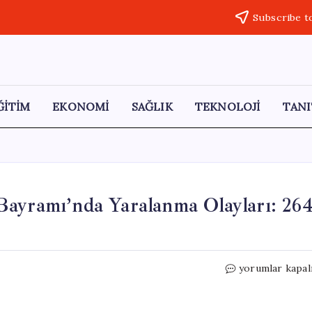
Subscribe t
ĞİTİM
EKONOMİ
SAĞLIK
TEKNOLOJİ
TANI
Bayramı’nda Yaralanma Olayları: 26
Karadeniz
yorumlar kapal
Bölgesi’nde
Kurban
Bayramı’nda