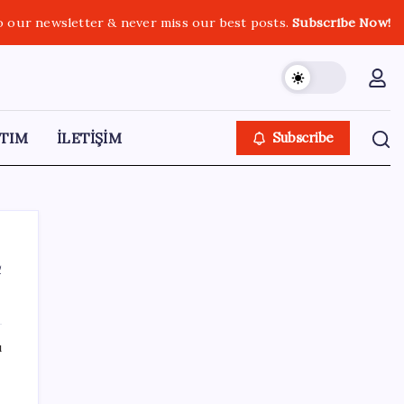
o our newsletter & never miss our best posts.
Subscribe Now!
TIM
İLETİŞİM
Subscribe
4
SON YAZILAR
ı
Katlanabilir telefonda incelik yarışı kızıştı:
HONOR Magic V6 Türkiye’de