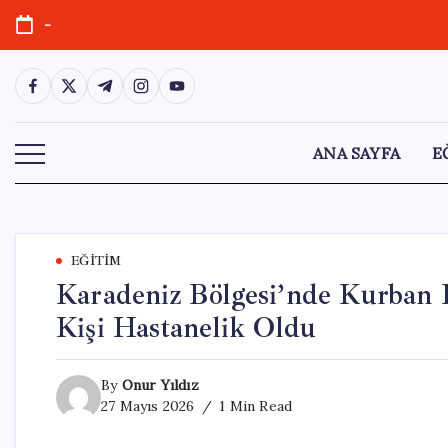
Skip
-
to
content
https://www.facebook.com/
https://twitter.com/
https://t.me/
https://www.instagram.com/
https://youtube.com/
ANA SAYFA
E
EĞITIM
Karadeniz Bölgesi’nde Kurban 
Kişi Hastanelik Oldu
By
Onur Yıldız
27 Mayıs 2026
1 Min Read