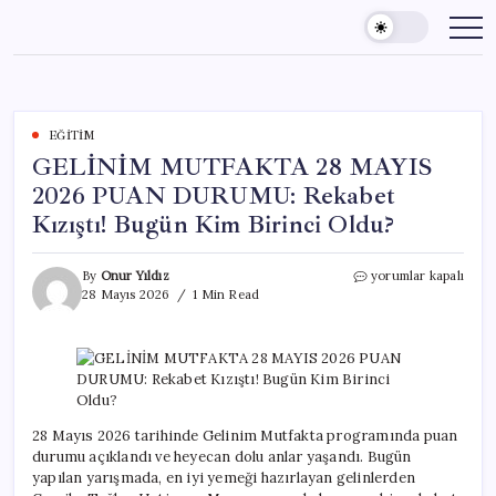
Skip
to
content
EĞITIM
GELİNİM MUTFAKTA 28 MAYIS
2026 PUAN DURUMU: Rekabet
Kızıştı! Bugün Kim Birinci Oldu?
GELİNİM
By
Onur Yıldız
yorumlar kapalı
MUTFAKTA
28 Mayıs 2026
1 Min Read
28
MAYIS
2026
PUAN
DURUMU:
Rekabet
Kızıştı!
28 Mayıs 2026 tarihinde Gelinim Mutfakta programında puan
Bugün
durumu açıklandı ve heyecan dolu anlar yaşandı. Bugün
Kim
yapılan yarışmada, en iyi yemeği hazırlayan gelinlerden
Birinci