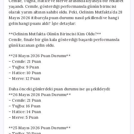
Cemile, Tuğba, Hatice ve Merve arasında kıyasıya bir rekabet
Oldu?
yaşandı. Cemile, gösterdiği performansla günün birincisi
için
olarak yarım altının sahibi oldu. Peki, Gelinim Mutfakta’da 28
Mayıs 2026 itibarıyla puan durumu nasıl şekillendi ve hangi
gelin hangi puanı aldı? İşte detaylar:
**Gelinim Mutfakta Günün Birincisi Kim Oldu?**
Cemile, finale bir gün kala gösterdiği başarılı performansla
günü kazanan gelin oldu.
**28 Mayıs 2026 Puan Durumu**
– Cemile: 21 Puan
– Tuğba: 9 Puan
– Hatice: 10 Puan
– Merve: 12 Puan
Daha önceki günlerdeki puan durumu ise şu şekildeydi:
**26 Mayıs 2026 Puan Durumu**
– Cemile: 21 Puan
– Tuğba: 16 Puan
– Hatice: 14 Puan
– Merve: 5 Puan
**25 Mayıs 2026 Puan Durumu**
– Tuğba: 20 Puan