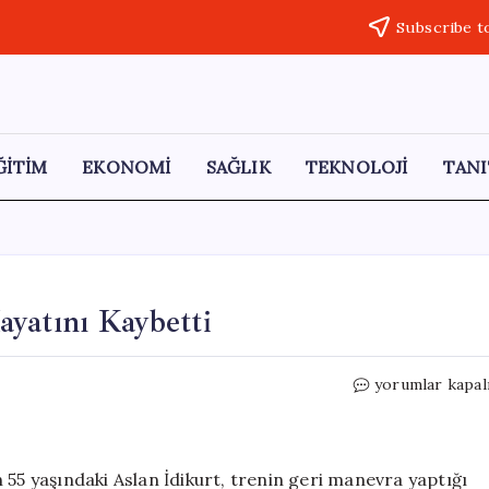
Subscribe t
ĞİTİM
EKONOMİ
SAĞLIK
TEKNOLOJİ
TANI
ayatını Kaybetti
Vagonlar
yorumlar kapal
Arasında
Kalan
İşçi
Hayatını
 55 yaşındaki Aslan İdikurt, trenin geri manevra yaptığı