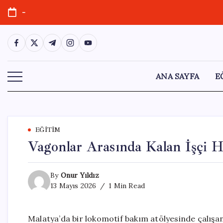
Skip
-
to
content
https://www.facebook.com/
https://twitter.com/
https://t.me/
https://www.instagram.com/
https://youtube.com/
ANA SAYFA
E
EĞITIM
Vagonlar Arasında Kalan İşçi H
By
Onur Yıldız
13 Mayıs 2026
1 Min Read
Malatya’da bir lokomotif bakım atölyesinde çalışan