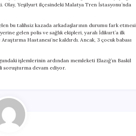
Kaybetti
i. Olay, Yeşilyurt ilçesindeki Malatya Tren İstasyonu’nda
için
elen bu talihsiz kazada arkadaşlarının durumu fark etmesi
ne gelen polis ve sağlık ekipleri, yaralı İdikurt’a ilk
 Araştırma Hastanesi’ne kaldırdı. Ancak, 3 çocuk babası
.
undaki işlemlerinin ardından memleketi Elazığ’ın Baskil
gili soruşturma devam ediyor.