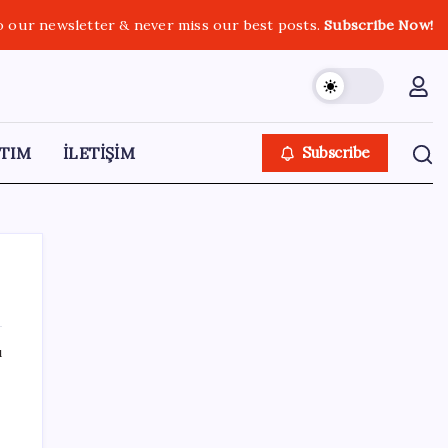
o our newsletter & never miss our best posts.
Subscribe Now!
TIM
İLETİŞİM
Subscribe
ı
SON YAZILAR
Fazla sodyum sinsice sağlığı olumsuz
etkiliyor! Tansiyonu yükseltip vücuda su