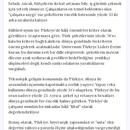
fırladı. Ancak, bütçelerin iki kat artması bile, iş gücünü çekmek
için yeterli olmuyor. Çalışanların en temel beklentisi olan
“çalışana saygı” ise şirketlerin öncelik listesinde yüzde 33 ile
arka sıralarda kalıyor.
Kültürel uyum ise Türkiye’de hâlâ önemli bir kriter olarak
görülüyor. Araştırmaya göre, Türk şirketlerinin yüzde 76’sı
hala bu kritere bağlı kalırken, dünya genelinde bu kriterin
önemi giderek azalmaktadır. Universum Türkiye Lideri Evrim
Kuran, bu durumu sert bir dille eleştirerek, şirketlerin mevcut
düzene ayak uyduracak profilleri hedeflediğini, yenilikçi
düşünceleri değil, kendi yankı odalarını yarattıklarını
vurguladı.
Teknolojik gelişim konusunda da Türkiye, dünya ile
arasındaki uçurumu kapatmakta zorluk yaşıyor. Yapay zeka
kullanımı dünya genelinde yüzde 31’e ulaşırken, Türkiye’de bu
oran sadece yüzde 23. Ayrıca, şirket içi rotasyon fırsatları
dünya genelinde bir öncelik haline gelirken, Türkiye’de
çalışana sunulan bu imkanlar hâlâ “lütuf” olarak
değerlendiriliyor.
Sonuç olarak, Türkiye, hiyerarşik yapısından ve “usta” elin
değerini yalnızca parayla ölçme alışkanlığından vazgeçmediği