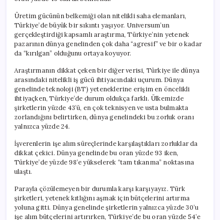
Üretim gücünün belkemiği olan nitelikli saha elemanları,
Türkiye’de büyük bir sıkıntı yaşıyor. Universum’un
gerçekleştirdiği kapsamlı araştırma, Türkiye’nin yetenek
pazarının dünya genelinden çok daha “agresif” ve bir o kadar
da “kırılgan” olduğunu ortaya koyuyor.
Araştırmanın dikkat çeken bir diğer verisi, Türkiye ile dünya
arasındaki nitelikli iş gücü ihtiyacındaki uçurum. Dünya
genelinde teknoloji (BT) yeteneklerine erişim en öncelikli
ihtiyaçken, Türkiye’de durum oldukça farklı. Ülkemizde
şirketlerin yüzde 43’ü, en çok teknisyen ve usta bulmakta
zorlandığını belirtirken, dünya genelindeki bu zorluk oranı
yalnızca yüzde 24.
İşverenlerin işe alım süreçlerinde karşılaştıkları zorluklar da
dikkat çekici. Dünya genelinde bu oran yüzde 93 iken,
Türkiye’de yüzde 98’e yükselerek “tam tıkanma” noktasına
ulaştı.
Parayla çözülemeyen bir durumla karşı karşıyayız. Türk
şirketleri, yetenek kıtlığını aşmak için bütçelerini artırma
yoluna gitti. Dünya genelinde şirketlerin yalnızca yüzde 30’u
işe alım bütçelerini artırırken, Türkiye’de bu oran yüzde 54’e