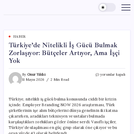
Skip
to
content
HABER
Türkiye’de Nitelikli İş Gücü Bulmak
Zorlaşıyor: Bütçeler Artıyor, Ama İşçi
Yok
Türkiye’de
By
Onur Yıldız
yorumlar kapalı
Nitelikli
11 Mayıs 2026
2 Min Read
İş
Gücü
Bulmak
Türkiye, nitelikli iş gücü bulma konusunda ciddi bir krizin
Zorlaşıyor:
içinde. Employer Branding NOW 2026 araştırması, Türk
Bütçeler
Artıyor,
şirketlerinin işe alım bütçelerini dünya genelinin iki katına
Ama
çıkarırken, aradıkları teknisyen ve ustaları bulmada
İşçi
karşılaştıkları zorlukları gözler önüne serdi. Vasıflı işçiler,
Yok
Türkiye’de ulaşılması en güç grup olarak öne çıkıyor ve bu
için
oran yüzde 43 olarak belirlendi.