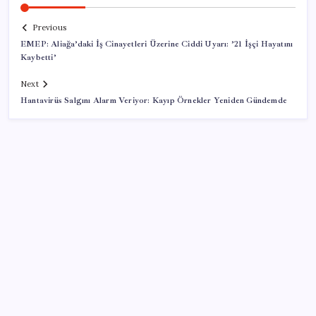
Previous
EMEP: Aliağa’daki İş Cinayetleri Üzerine Ciddi Uyarı: ’21 İşçi Hayatını
Kaybetti’
Next
Hantavirüs Salgını Alarm Veriyor: Kayıp Örnekler Yeniden Gündemde
SON YAZILAR
ABD’den Türk zeytinyağına vergi engeli:
İhracatçılardan acil çağrı