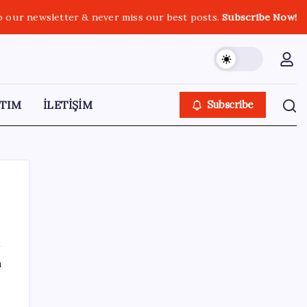
o our newsletter & never miss our best posts.
Subscribe Now!
TIM
İLETİŞİM
Subscribe
SON YAZILAR
ı
ABD’den Türk zeytinyağına vergi engeli:
İhracatçılardan acil çağrı