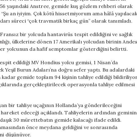
 56 yaşındaki Anstree, gemide kuş gözlem rehberi olarak
“Şu an iyiyim. Çok kötü hissetmiyorum ama hâlâ yapılaca
ıkları süreci “çok travmatik birkaç gün” olarak tanımladı.
Fransız bir yolcuda hantavirüs tespit edildiğini ve sağlık
lığı, ülkelerine dönen 17 Amerikalı yolcudan birinin Ande
diğer yolcunun da hafif semptomlar gösterdiğini belirtti.
tespit edildiği MV Hondius yolcu gemisi, 1 Nisan’da
k Yeşil Burun Adaları’na doğru sefer yaptı. Bu adalardaki
a kadar gemide toplam 94 kişinin tahliye edildiği bildiriliyo
ıklarında gerçekleştirilecek operasyonla tahliye edilmesi
yan bir tahliye uçağının Hollanda’ya gönderileceğini
’ya hareket edeceği açıklandı. Tahliyelerin ardından geminin
klaşık 30 mürettebatın gemide kalacağı ifade edildi.
şlamasından önce meydana geldiğini ve sonrasında
ini düşünüyor.