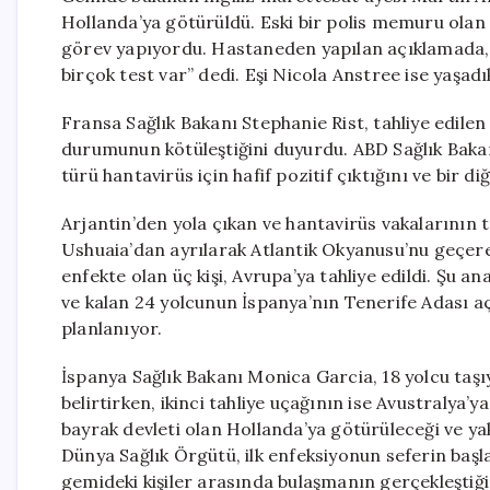
Hollanda’ya götürüldü. Eski bir polis memuru olan
görev yapıyordu. Hastaneden yapılan açıklamada, 
birçok test var” dedi. Eşi Nicola Anstree ise yaşad
Fransa Sağlık Bakanı Stephanie Rist, tahliye edilen 
durumunun kötüleştiğini duyurdu. ABD Sağlık Bakan
türü hantavirüs için hafif pozitif çıktığını ve bir 
Arjantin’den yola çıkan ve hantavirüs vakalarının 
Ushuaia’dan ayrılarak Atlantik Okyanusu’nu geçere
enfekte olan üç kişi, Avrupa’ya tahliye edildi. Şu an
ve kalan 24 yolcunun İspanya’nın Tenerife Adası aç
planlanıyor.
İspanya Sağlık Bakanı Monica Garcia, 18 yolcu taşı
belirtirken, ikinci tahliye uçağının ise Avustralya
bayrak devleti olan Hollanda’ya götürüleceği ve ya
Dünya Sağlık Örgütü, ilk enfeksiyonun seferin ba
gemideki kişiler arasında bulaşmanın gerçekleştiğ