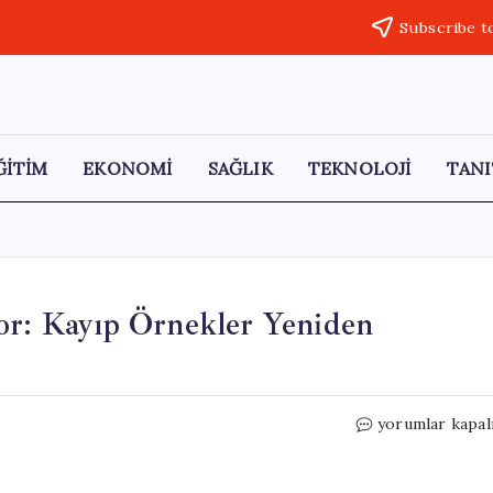
Subscribe t
ĞİTİM
EKONOMİ
SAĞLIK
TEKNOLOJİ
TANI
or: Kayıp Örnekler Yeniden
Hantavirüs
yorumlar kapal
Salgını
Alarm
Veriyor: