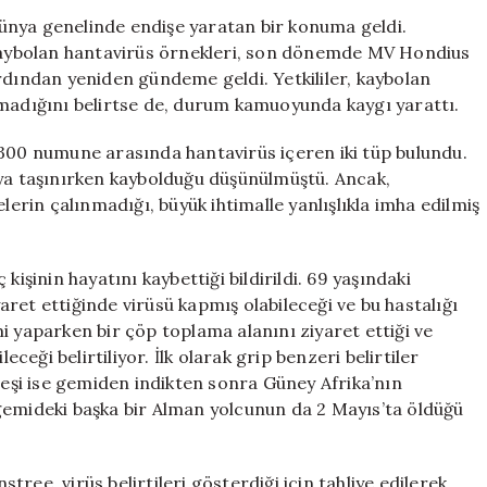
Kayıp
ünya genelinde endişe yaratan bir konuma geldi.
Örnekler
e kaybolan hantavirüs örnekleri, son dönemde MV Hondius
Yeniden
rdından yeniden gündeme geldi. Yetkililer, kaybolan
Gündemde
lmadığını belirtse de, durum kamuoyunda kaygı yarattı.
için
 300 numune arasında hantavirüs içeren iki tüp bulundu.
uya taşınırken kaybolduğu düşünülmüştü. Ancak,
rin çalınmadığı, büyük ihtimalle yanlışlıkla imha edilmiş
kişinin hayatını kaybettiği bildirildi. 69 yaşındaki
yaret ettiğinde virüsü kapmış olabileceği ve bu hastalığı
i yaparken bir çöp toplama alanını ziyaret ettiği ve
eği belirtiliyor. İlk olarak grip benzeri belirtiler
; eşi ise gemiden indikten sonra Güney Afrika’nın
gemideki başka bir Alman yolcunun da 2 Mayıs’ta öldüğü
ree, virüs belirtileri gösterdiği için tahliye edilerek