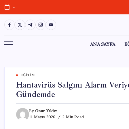
Skip
-
to
content
https://www.facebook.com/
https://twitter.com/
https://t.me/
https://www.instagram.com/
https://youtube.com/
ANA SAYFA
E
EĞITIM
Hantavirüs Salgını Alarm Veriy
Gündemde
By
Onur Yıldız
11 Mayıs 2026
2 Min Read