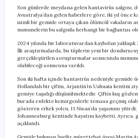
Son günlerde meydana gelen hantavirüs salgını, d
Avustralya’dan gelen haberlere göre, iki yıl önc
isimli bir gemide ortaya çıkan ölümcül vakaların a
numunelerin bu salgınla herhangi bir bağlantısı o
2024 yılında bir laboratuvardan kaybolan yaklaşık
İlk araştırmalarda, bu tüplerin yeni bir donduruc
gerçekleştirilen soruşturmalar sonucunda numunele
olabileceği sonucuna varıldı.
Son iki hafta içinde hantavirüs nedeniyle gemide üç 
Hollandalı bir çiftin, Arjantin’in Ushuaia kentini zi
gemiye taşıdığı düşünülmektedir. Çiftin kuş gözlem
burada enfekte kemirgenlerle temasa geçmiş olabilec
gösteren erkek yolcu, 11 Nisan’da yaşamını yitirdi
Johannesburg kentinde hayatını kaybetti. Ayrıca, 
açıklandı.
Gemide bulunan İngiliz mürettebat üyesi Martin Anst