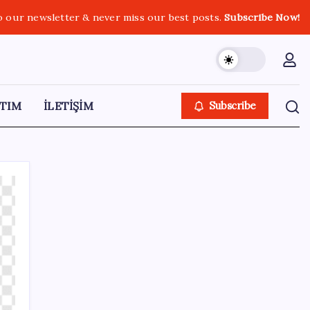
o our newsletter & never miss our best posts.
Subscribe Now!
TIM
İLETİŞİM
Subscribe
SON YAZILAR
AB’den 348 uyduluk güvenlik iletişim ağına
onay