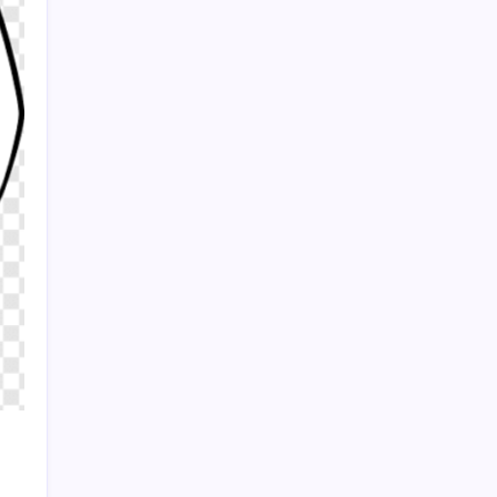
Yunanistan’dan Marmaris’e 2 bin 768 kişi
birden akın etti
Sayaç
Kategoriler
Eğitim
Ekonomi
Haber
Sağlık
Teknoloji