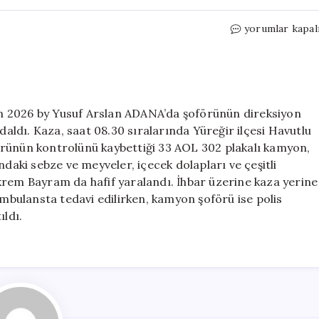
Kamyon
yorumlar kapal
Marketin
İçine
Daldı
için
n 2026 by Yusuf Arslan ADANA’da şoförünün direksiyon
ldı. Kaza, saat 08.30 sıralarında Yüreğir ilçesi Havutlu
örünün kontrolünü kaybettiği 33 AOL 302 plakalı kamyon,
ki sebze ve meyveler, içecek dolapları ve çeşitli
krem Bayram da hafif yaralandı. İhbar üzerine kaza yerine
ambulansta tedavi edilirken, kamyon şoförü ise polis
ıldı.