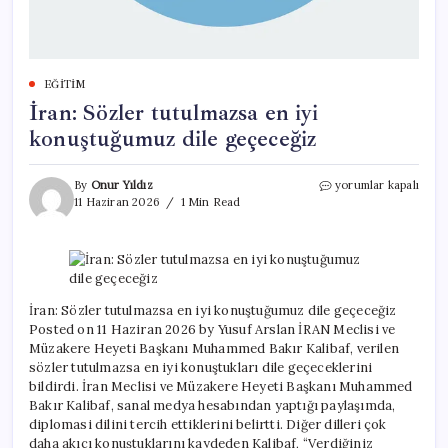
EĞITIM
İran: Sözler tutulmazsa en iyi
konuştuğumuz dile geçeceğiz
İran:
By
Onur Yıldız
yorumlar kapalı
Sözler
11 Haziran 2026
1 Min Read
tutulmazsa
en
iyi
konuştuğumuz
dile
geçeceğiz
İran: Sözler tutulmazsa en iyi konuştuğumuz dile geçeceğiz
için
Posted on 11 Haziran 2026 by Yusuf Arslan İRAN Meclisi ve
Müzakere Heyeti Başkanı Muhammed Bakır Kalibaf, verilen
sözler tutulmazsa en iyi konuştukları dile geçeceklerini
bildirdi. İran Meclisi ve Müzakere Heyeti Başkanı Muhammed
Bakır Kalibaf, sanal medya hesabından yaptığı paylaşımda,
diplomasi dilini tercih ettiklerini belirtti. Diğer dilleri çok
daha akıcı konuştuklarını kaydeden Kalibaf, “Verdiğiniz