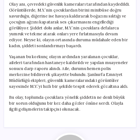
Olay anı, çevredeki güvenlik kameraları tarafından kaydedildi.
Görüntülerde, M.Y.’nin çocuklardan birini minibüse doğru
savurduğu, diğerine ise havaya kaldırarak boğazını sıktığı ve
çocuğun ağzını kapatarak ses çıkarmasını engellediği
görülüyor. Şiddet dolu anlar, M.Y.’nin çocuklara defalarca
yumruk ve tekme atarak onları yere fırlatmasıyla devam
ediyor. Neyse ki, olayın ortasında duruma müdahale eden bir
kadın, şiddeti sonlandırmayı başardı.
Yaşanan bu korkunç olayın ardından yaralanan çocuklar,
aileleri tarafından hastaneye kaldırıldı ve yapılan muayeneler
sonucu darp raporu alındı. Aile, durumu hemen polis
merkezine bildirerek şikayette bulundu. Şanlıurfa Emniyet
Müdürlüğü ekipleri, güvenlik kameralarındaki görüntüler
sayesinde M.Y.’yi hızlı bir şekilde tespit ederek gözaltına aldı.
Bu olay, toplumda çocuklara yönelik şiddetin ne denli büyük
bir sorun olduğunu bir kez daha gözler önüne serdi. Olayla
ilgili gelişmelerin takipçisi olunacak.