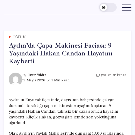
Skip
to
content
EĞITIM
Aydın’da Çapa Makinesi Faciası: 9
Yaşındaki Hakan Candan Hayatını
Kaybetti
Aydın’da
By
Onur Yıldız
yorumlar kapalı
Çapa
12 Mayıs 2026
1 Min Read
Makinesi
Faciası:
9
Aydın’ın Kuyucak ilçesinde, dayısının bahçesinde çalışır
Yaşındaki
durumda bıraktığı çapa makinesine ayağını kaptıran 9
Hakan
Candan
yaşındaki Hakan Candan, talihsiz bir kaza sonucu hayatını
Hayatını
kaybetti. Küçük Hakan, gözyaşları içinde son yolculuğuna
Kaybetti
uğurlandı.
için
Olay, Aydın’ın Yaylalı Mahallesi’nde dün saat 13.00 sıralarında