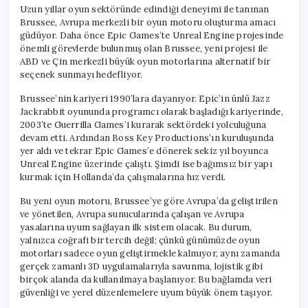
Projeye
Uzun yıllar oyun sektöründe edindiği deneyimi ile tanınan
İmza
Brussee, Avrupa merkezli bir oyun motoru oluşturma amacı
Atıyor
güdüyor. Daha önce Epic Games’te Unreal Engine projesinde
için
önemli görevlerde bulunmuş olan Brussee, yeni projesi ile
ABD ve Çin merkezli büyük oyun motorlarına alternatif bir
seçenek sunmayı hedefliyor.
Brussee’nin kariyeri 1990’lara dayanıyor. Epic’in ünlü Jazz
Jackrabbit oyununda programcı olarak başladığı kariyerinde,
2003’te Guerrilla Games’i kurarak sektördeki yolculuğuna
devam etti. Ardından Boss Key Productions’ın kuruluşunda
yer aldı ve tekrar Epic Games’e dönerek sekiz yıl boyunca
Unreal Engine üzerinde çalıştı. Şimdi ise bağımsız bir yapı
kurmak için Hollanda’da çalışmalarına hız verdi.
Bu yeni oyun motoru, Brussee’ye göre Avrupa’da geliştirilen
ve yönetilen, Avrupa sunucularında çalışan ve Avrupa
yasalarına uyum sağlayan ilk sistem olacak. Bu durum,
yalnızca coğrafi bir tercih değil; çünkü günümüzde oyun
motorları sadece oyun geliştirmekle kalmıyor, aynı zamanda
gerçek zamanlı 3D uygulamalarıyla savunma, lojistik gibi
birçok alanda da kullanılmaya başlanıyor. Bu bağlamda veri
güvenliği ve yerel düzenlemelere uyum büyük önem taşıyor.