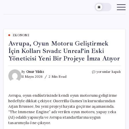
Skip
to
content
EKONOMI
Avrupa, Oyun Motoru Geliştirmek
İçin Kolları Sıvadı: Unreal’in Eski
Yöneticisi Yeni Bir Projeye İmza Atıyor
Avrupa,
By
Onur Yıldız
yorumlar kapalı
Oyun
11 Mayıs 2026
2 Min Read
Motoru
Geliştirmek
İçin
Avrupa, oyun endüstrisinde kendi oyun motorunu geliştirme
Kolları
hedefiyle dikkat çekiyor. Guerrilla Games’in kurucularından
Sıvadı:
Unreal’in
Arjan Brussee, bu yeni projeyi hayata geçirme aşamasında.
Eski
“The Immense Engine” adı verilen oyun motoru, yapay zeka
Yöneticisi
(AI) odaklı yapısıyla ve Avrupa standartlarına uygun
Yeni
tasarımıyla öne çıkıyor.
Bir