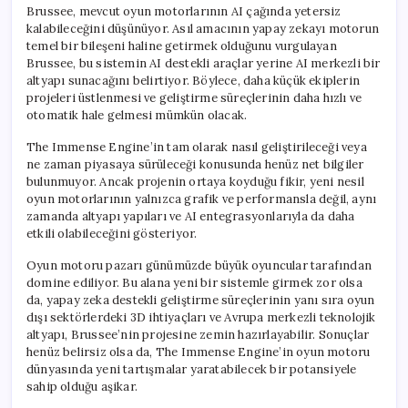
Brussee, mevcut oyun motorlarının AI çağında yetersiz
kalabileceğini düşünüyor. Asıl amacının yapay zekayı motorun
temel bir bileşeni haline getirmek olduğunu vurgulayan
Brussee, bu sistemin AI destekli araçlar yerine AI merkezli bir
altyapı sunacağını belirtiyor. Böylece, daha küçük ekiplerin
projeleri üstlenmesi ve geliştirme süreçlerinin daha hızlı ve
otomatik hale gelmesi mümkün olacak.
The Immense Engine’in tam olarak nasıl geliştirileceği veya
ne zaman piyasaya sürüleceği konusunda henüz net bilgiler
bulunmuyor. Ancak projenin ortaya koyduğu fikir, yeni nesil
oyun motorlarının yalnızca grafik ve performansla değil, aynı
zamanda altyapı yapıları ve AI entegrasyonlarıyla da daha
etkili olabileceğini gösteriyor.
Oyun motoru pazarı günümüzde büyük oyuncular tarafından
domine ediliyor. Bu alana yeni bir sistemle girmek zor olsa
da, yapay zeka destekli geliştirme süreçlerinin yanı sıra oyun
dışı sektörlerdeki 3D ihtiyaçları ve Avrupa merkezli teknolojik
altyapı, Brussee’nin projesine zemin hazırlayabilir. Sonuçlar
henüz belirsiz olsa da, The Immense Engine’in oyun motoru
dünyasında yeni tartışmalar yaratabilecek bir potansiyele
sahip olduğu aşikar.