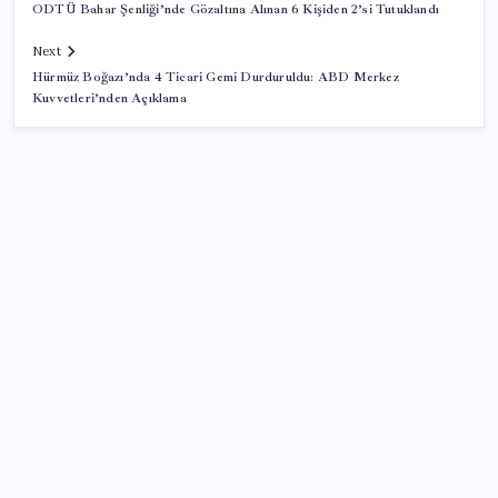
ODTÜ Bahar Şenliği’nde Gözaltına Alınan 6 Kişiden 2’si Tutuklandı
Next
Hürmüz Boğazı’nda 4 Ticari Gemi Durduruldu: ABD Merkez
Kuvvetleri’nden Açıklama
SON YAZILAR
Bakan Kacır: 23 yılda imalat sanayi katma değerimizi
250 milyar doların üzerine taşıdık
Togg Servis Noktası Sayısını Türkiye Genelinde 58’e
Çıkardı