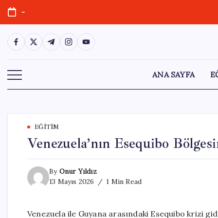
Skip
-
to
content
https://www.facebook.com/
https://twitter.com/
https://t.me/
https://www.instagram.com/
https://youtube.com/
ANA SAYFA
E
EĞITIM
Venezuela’nın Esequibo Bölgesi
By
Onur Yıldız
13 Mayıs 2026
1 Min Read
Venezuela ile Guyana arasındaki Esequibo krizi gid