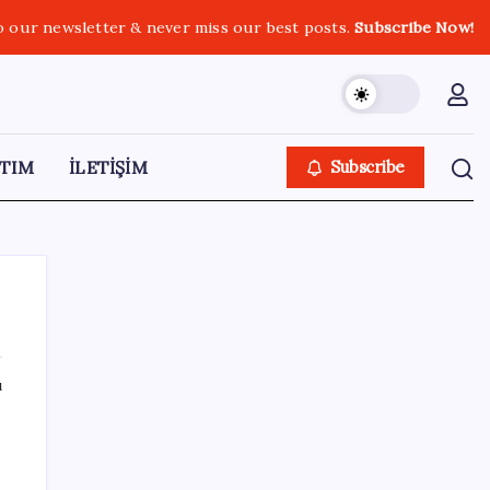
o our newsletter & never miss our best posts.
Subscribe Now!
TIM
İLETİŞİM
Subscribe
ı
SON YAZILAR
ABD’den Türk zeytinyağına vergi engeli:
İhracatçılardan acil çağrı