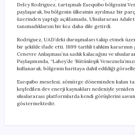
Delcy Rodriguez, tartışmalı Esequibo bölgesini Ven
paylaşarak, bu bölgenin ülkesinin ayrılmaz bir pa
üzerinden yaptığı açıklamada, Uluslararası Adalet 
tanımadıklarını bir kez daha dile getirdi.
Rodriguez, UAD’deki duruşmaları takip etmek üzer
bir şekilde ifade etti. 1899 tarihli tahkim kararı
Cenevre Anlaşması’na sadık kalacağını ve uluslarara
Paylaşımında, “Lahey’de ‘Bütünleşik Venezuela’mız
kullanarak, bölgenin haritaya dahil edildiği görselle
Esequibo meselesi, sömürge döneminden kalan tarih
keşfedilen dev enerji kaynakları nedeniyle yenide
uluslararası platformlarda kendi görüşlerini savu
göstermektedir.