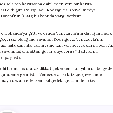
İddiası
ezuela’nın haritasına dahil eden yeni bir harita
için
rçası olduğunu vurguladı. Rodriguez, sosyal medya
Divanı’nın (UAD) bu konuda yargı yetkisini
e Hollanda’ya gitti ve orada Venezuela’nın duruşunu açık
nın geçersiz olduğunu savunan Rodriguez, Venezuela’nın
sı hukukun ihlal edilmesine izin vermeyeceklerini belirtti
ı savunmuş olmaktan gurur duyuyoruz,” ifadelerini
ri paylaştı.
i bir miras olarak dikkat çekerken, son yıllarda bölgede
n gündeme gelmiştir. Venezuela, bu kriz çerçevesinde
nmaya devam ederken, bölgedeki gerilim de artış