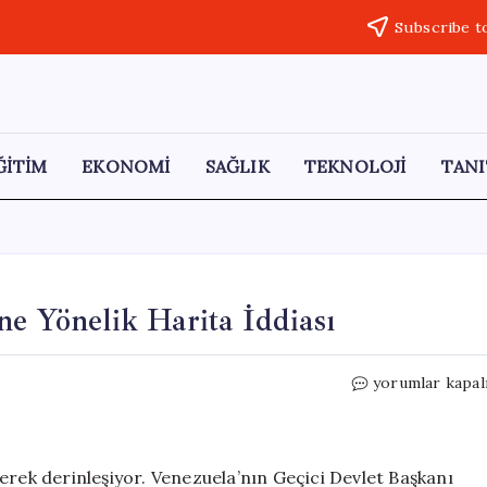
Subscribe t
ĞİTİM
EKONOMİ
SAĞLIK
TEKNOLOJİ
TANI
ne Yönelik Harita İddiası
Venezuela’nın
yorumlar kapal
Esequibo
Bölgesine
Yönelik
Harita
erek derinleşiyor. Venezuela’nın Geçici Devlet Başkanı