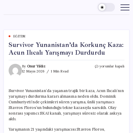
Skip
to
content
EĞITIM
Survivor Yunanistan’da Korkunç Kaza:
Acun Ilıcalı Yarışmayı Durdurdu
Survivor
By
Onur Yıldız
yorumlar kapalı
Yunanistan’da
12 Mayıs 2026
1 Min Read
Korkunç
Kaza:
Acun
Survivor Yunanistan’da yaşanan trajik bir kaza, Acun Ilıcalı’nın
Ilıcalı
yarışmayı durdurma kararı almasına neden oldu. Dominik
Yarışmayı
Durdurdu
Cumhuriyeti’nde çekimleri süren yarışma, ünlü yarışmacı
için
Stavros Floros’un bulunduğu tekne kazasıyla sarsıldı. Olay
sonrası yapımcı SKAI kanalı, yarışmayı süresiz olarak askıya
aldı.
Yarışmanın 21 yaşındaki yarışmacısı Stavros Floros,