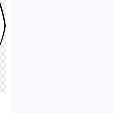
TBMM’de muhalefetten ‘eğitim’ tepkisi:
‘Gençlerimize en büyük kötülüğü eğitim
politikanızla yaptınız’
Sayaç
Kategoriler
Eğitim
Ekonomi
Haber
Sağlık
Teknoloji