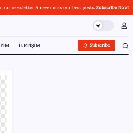
o our newsletter & never miss our best posts.
Subscribe Now!
TIM
İLETİŞİM
Subscribe
SON YAZILAR
ABD’den Türk zeytinyağına vergi engeli:
İhracatçılardan acil çağrı